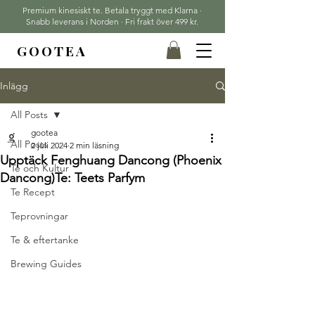
Premium kinesiskt te. Betala tryggt med Klarna ·
Snabb leverans i Norden · Fri frakt över 499 kr.
GOOTEA
Inlägg
All Posts
gootea
All Posts
2 juli 2024
2 min läsning
Upptäck Fenghuang Dancong (Phoenix
Te och Kultur
Dancong)Te: Teets Parfym
Te Recept
Teprovningar
Te & eftertanke
Brewing Guides