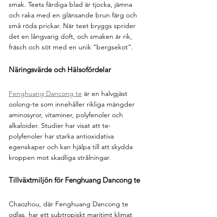
smak. Teets färdiga blad är tjocka, jämna 
och raka med en glänsande brun färg och 
små röda prickar. När teet bryggs sprider 
det en långvarig doft, och smaken är rik, 
fräsch och söt med en unik “bergsekot”.
Näringsvärde och Hälsofördelar
Fenghuang Dancong te
 är en halvgjäst 
oolong-te som innehåller rikliga mängder 
aminosyror, vitaminer, polyfenoler och 
alkaloider. Studier har visat att te-
polyfenoler har starka antioxidativa 
egenskaper och kan hjälpa till att skydda 
kroppen mot skadliga strålningar.
Tillväxtmiljön för Fenghuang Dancong te
Chaozhou, där Fenghuang Dancong te 
odlas, har ett subtropiskt maritimt klimat 