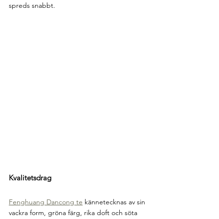
spreds snabbt.
Kvalitetsdrag
Fenghuang Dancong te
 kännetecknas av sin 
vackra form, gröna färg, rika doft och söta 