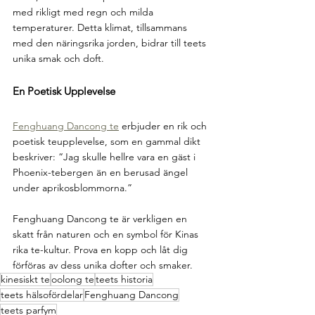
med rikligt med regn och milda 
temperaturer. Detta klimat, tillsammans 
med den näringsrika jorden, bidrar till teets 
unika smak och doft.
En Poetisk Upplevelse
Fenghuang Dancong te
 erbjuder en rik och 
poetisk teupplevelse, som en gammal dikt 
beskriver: “Jag skulle hellre vara en gäst i 
Phoenix-tebergen än en berusad ängel 
under aprikosblommorna.”
Fenghuang Dancong te är verkligen en 
skatt från naturen och en symbol för Kinas 
rika te-kultur. Prova en kopp och låt dig 
förföras av dess unika dofter och smaker.
kinesiskt te
oolong te
teets historia
teets hälsofördelar
Fenghuang Dancong
teets parfym