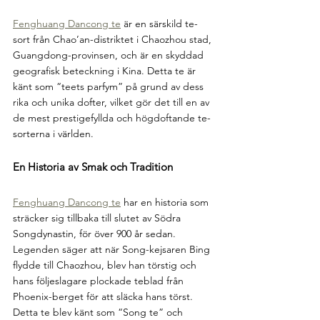
Fenghuang Dancong te
 är en särskild te-
sort från Chao’an-distriktet i Chaozhou stad, 
Guangdong-provinsen, och är en skyddad 
geografisk beteckning i Kina. Detta te är 
känt som “teets parfym” på grund av dess 
rika och unika dofter, vilket gör det till en av 
de mest prestigefyllda och högdoftande te-
sorterna i världen.
En Historia av Smak och Tradition
Fenghuang Dancong te
 har en historia som 
sträcker sig tillbaka till slutet av Södra 
Songdynastin, för över 900 år sedan. 
Legenden säger att när Song-kejsaren Bing 
flydde till Chaozhou, blev han törstig och 
hans följeslagare plockade teblad från 
Phoenix-berget för att släcka hans törst. 
Detta te blev känt som “Song te” och 