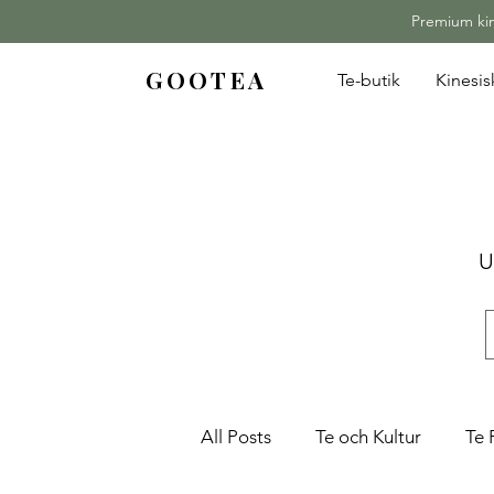
Premium kine
GOOTEA
Te-butik
Kinesi
U
All Posts
Te och Kultur
Te 