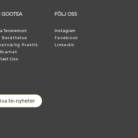
 GOOTEA
FÖLJ OSS
a Teceremoni
Instagram
 Berättelse
Facebook
stnärlig Praktik
LinkedIn
lbarhet
takt Oss
iva te-nyheter