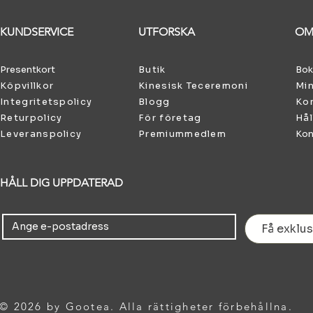
KUNDSERVICE
UTFORSKA
OM
Presentkort
Butik
Bok
Köpvillkor
Kinesisk Teceremoni
Min
Integritetspolicy
Blogg
Kon
Returpolicy
För företag
Hål
Leveranspolicy
Premiummedlem
Kon
HÅLL DIG UPPDATERAD
Få exklus
© 2026 by Gootea. Alla rättigheter förbehållna.