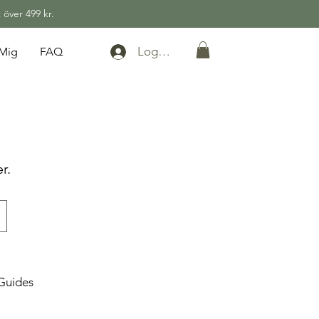
 över 499 kr.
Logga in
Mig
FAQ
r.
Guides