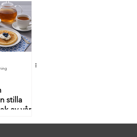
sning
h
 stilla
ak av vår