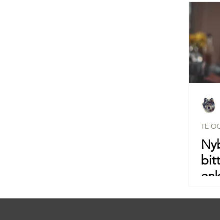
TE O
Nyb
bit
enk