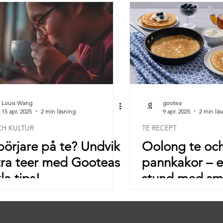
Louis Wang
gootea
15 apr. 2025
2 min läsning
9 apr. 2025
2 min lä
CH KULTUR
TE RECEPT
örjare på te? Undvik
Oolong te oc
tra teer med Gooteas
pannkakor – en
la tips!
stund med sm