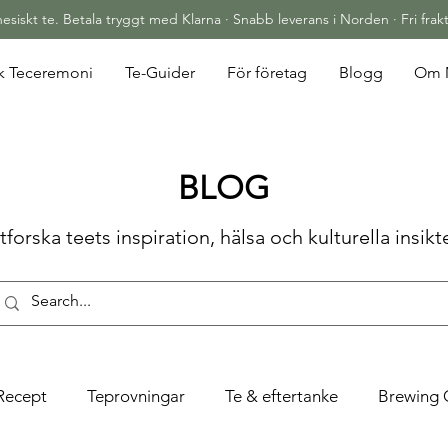
siskt te. Betala tryggt med Klarna · Snabb leverans i Norden · Fri frakt
sk Teceremoni
Te-Guider
För företag
Blogg
Om 
BLOG
tforska teets inspiration, hälsa och kulturella insikte
Recept
Teprovningar
Te & eftertanke
Brewing 