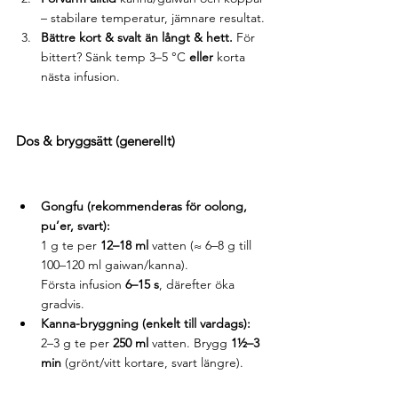
– stabilare temperatur, jämnare resultat.
Bättre kort & svalt än långt & hett.
 För 
bittert? Sänk temp 3–5 °C 
eller
 korta 
nästa infusion.
Dos & bryggsätt (generellt)
Gongfu (rekommenderas för oolong, 
pu’er, svart):
1 g te per 
12–18 ml
 vatten (≈ 6–8 g till 
100–120 ml gaiwan/kanna).
Första infusion 
6–15 s
, därefter öka 
gradvis.
Kanna-bryggning (enkelt till vardags):
2–3 g te per 
250 ml
 vatten. Brygg 
1½–3 
min
 (grönt/vitt kortare, svart längre).