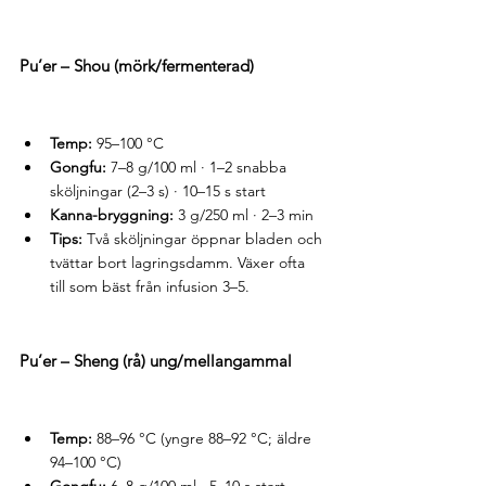
Pu’er – Shou (mörk/fermenterad)
Temp:
 95–100 °C
Gongfu:
 7–8 g/100 ml · 1–2 snabba 
sköljningar (2–3 s) · 10–15 s start
Kanna-bryggning:
 3 g/250 ml · 2–3 min
Tips:
 Två sköljningar öppnar bladen och 
tvättar bort lagringsdamm. Växer ofta 
till som bäst från infusion 3–5.
Pu’er – Sheng (rå) ung/mellangammal
Temp:
 88–96 °C (yngre 88–92 °C; äldre 
94–100 °C)
Gongfu:
 6–8 g/100 ml · 5–10 s start