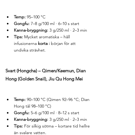
Temp:
 95–100 °C
Gongfu:
 7–8 g/100 ml · 6–10 s start
Kanna-bryggning:
 3 g/250 ml · 2–3 min
Tips:
 Mycket aromatiska – håll 
infusionerna 
korta
 i början för att 
undvika strävhet.
Svart (Hongcha) – Qimen/Keemun, Dian 
Hong (Golden Snail), Jiu Qu Hong Mei
Temp:
 90–100 °C (Qimen 92–96 °C; Dian 
Hong tål 98–100 °C)
Gongfu:
 5–6 g/100 ml · 8–12 s start
Kanna-bryggning:
 3 g/250 ml · 2–3 min
Tips:
 För silkig sötma – kortare tid hellre 
än svalare vatten.