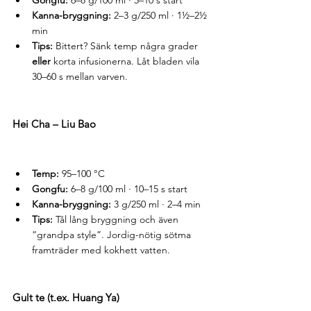
Kanna-bryggning:
 2–3 g/250 ml · 1½–2½ 
min
Tips:
 Bittert? Sänk temp några grader 
eller
 korta infusionerna. Låt bladen vila 
30–60 s mellan varven.
Hei Cha – Liu Bao
Temp:
 95–100 °C
Gongfu:
 6–8 g/100 ml · 10–15 s start
Kanna-bryggning:
 3 g/250 ml · 2–4 min
Tips:
 Tål lång bryggning och även 
”grandpa style”. Jordig-nötig sötma 
framträder med kokhett vatten.
Gult te (t.ex. Huang Ya)