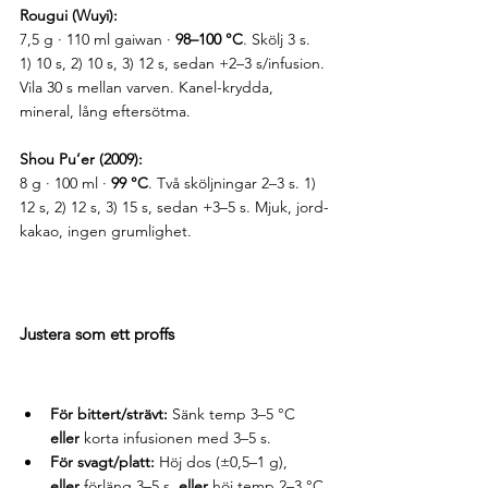
Rougui (Wuyi):
7,5 g · 110 ml gaiwan · 
98–100 °C
. Skölj 3 s. 
1) 10 s, 2) 10 s, 3) 12 s, sedan +2–3 s/infusion. 
Vila 30 s mellan varven. Kanel-krydda, 
mineral, lång eftersötma.
Shou Pu’er (2009):
8 g · 100 ml · 
99 °C
. Två sköljningar 2–3 s. 1) 
12 s, 2) 12 s, 3) 15 s, sedan +3–5 s. Mjuk, jord-
kakao, ingen grumlighet.
Justera som ett proffs
För bittert/strävt:
 Sänk temp 3–5 °C 
eller
 korta infusionen med 3–5 s.
För svagt/platt:
 Höj dos (±0,5–1 g), 
eller
 förläng 3–5 s, 
eller
 höj temp 2–3 °C.