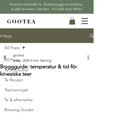
Premium kinesiskt te. Betala tryggt med Klarna ·
Snabb leverans i Norden · Fri frakt över 499 kr.
GOOTEA
Inlägg
All Posts
gootea
All Posts
3 sep. 2025
4 min läsning
Bryggguide: temperatur & tid för
Te och Kultur
kinesiska teer
Te Recept
Teprovningar
Te & eftertanke
Brewing Guides