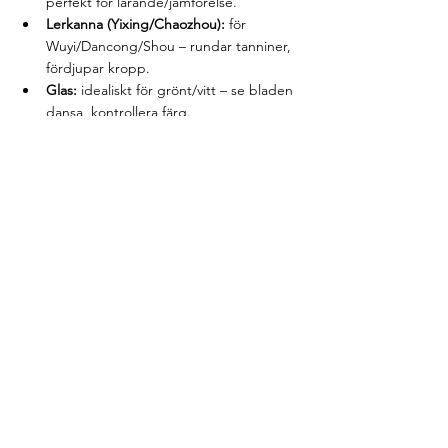
perfekt för lärande/jämförelse.
Lerkanna (Yixing/Chaozhou):
 för 
Wuyi/Dancong/Shou – rundar tanniner, 
fördjupar kropp.
Glas:
 idealiskt för grönt/vitt – se bladen 
dansa, kontrollera färg.
Kanna för vardag (300–600 ml):
 håll dig 
till 2–3 g/250 ml, 1½–3 min.
Lita på koppen – inte bara på tabellen
Te varierar med skörd, rostning, ålder och 
vatten. Använd tider/temperaturer ovan 
som 
startpunkt
, justera efter 
din
 kopp. När 
eftersötman (huí gān) sitter kvar i gommen 
och kroppen känns varm och lugn – då är 
du rätt.