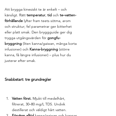
Att brygga kinesiskt te är enkelt – och 
känsligt. Rätt 
temperatur
, 
tid
 och 
te–vatten-
förhållande
 lyfter fram teets sötma, arom 
och struktur; fel parametrar ger bitterhet 
eller platt smak. Den bryggguide ger dig 
trygga utgångsvärden för 
gongfu-
bryggning
 (liten kanna/gaiwan, många korta 
infusioner) och 
Kanna-bryggning
 (större 
kanna, få längre infusioner) – plus hur du 
justerar efter smak.
Snabbstart: tre grundregler
Vatten först.
 Mjukt till medelhårt, 
filtrerat, 30–80 mg/L TDS. Undvik 
destillerat och väldigt hårt vatten.
Förvärm alltid
 kanna/gaiwan och koppar 