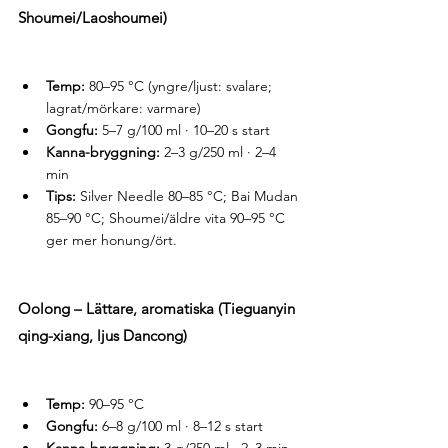
Shoumei/Laoshoumei)
Temp:
 80–95 °C (yngre/ljust: svalare; 
lagrat/mörkare: varmare)
Gongfu:
 5–7 g/100 ml · 10–20 s start
Kanna-bryggning:
 2–3 g/250 ml · 2–4 
min
Tips:
 Silver Needle 80–85 °C; Bai Mudan 
85–90 °C; Shoumei/äldre vita 90–95 °C 
ger mer honung/ört.
Oolong – Lättare, aromatiska (Tieguanyin 
qing-xiang, ljus Dancong)
Temp:
 90–95 °C
Gongfu:
 6–8 g/100 ml · 8–12 s start
Kanna-bryggning:
 3 g/250 ml · 2–3 min