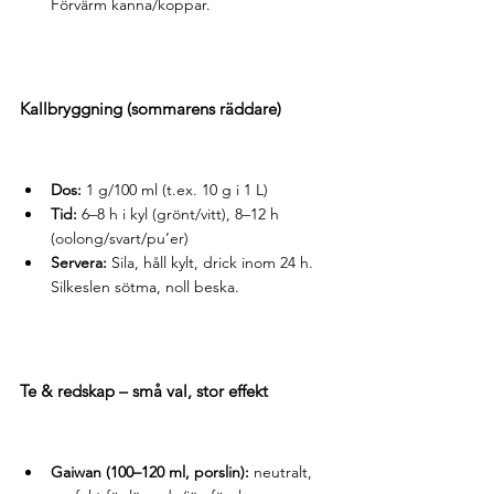
Förvärm kanna/koppar.
Kallbryggning (sommarens räddare)
Dos:
 1 g/100 ml (t.ex. 10 g i 1 L)
Tid:
 6–8 h i kyl (grönt/vitt), 8–12 h 
(oolong/svart/pu’er)
Servera:
 Sila, håll kylt, drick inom 24 h. 
Silkeslen sötma, noll beska.
Te & redskap – små val, stor effekt
Gaiwan (100–120 ml, porslin):
 neutralt, 