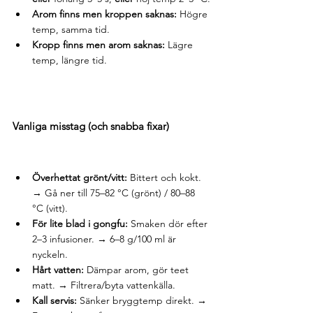
Arom finns men kroppen saknas:
 Högre 
temp, samma tid.
Kropp finns men arom saknas:
 Lägre 
temp, längre tid.
Vanliga misstag (och snabba fixar)
Överhettat grönt/vitt:
 Bittert och kokt. 
→ Gå ner till 75–82 °C (grönt) / 80–88 
°C (vitt).
För lite blad i gongfu:
 Smaken dör efter 
2–3 infusioner. → 6–8 g/100 ml är 
nyckeln.
Hårt vatten:
 Dämpar arom, gör teet 
matt. → Filtrera/byta vattenkälla.
Kall servis:
 Sänker bryggtemp direkt. → 