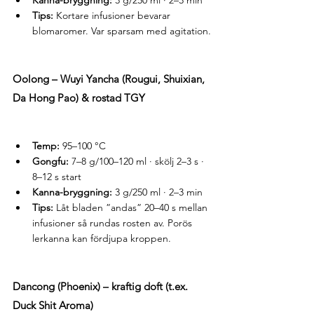
Tips:
 Kortare infusioner bevarar 
blomaromer. Var sparsam med agitation.
Oolong – Wuyi Yancha (Rougui, Shuixian, 
Da Hong Pao) & rostad TGY
Temp:
 95–100 °C
Gongfu:
 7–8 g/100–120 ml · skölj 2–3 s · 
8–12 s start
Kanna-bryggning:
 3 g/250 ml · 2–3 min
Tips:
 Låt bladen ”andas” 20–40 s mellan 
infusioner så rundas rosten av. Porös 
lerkanna kan fördjupa kroppen.
Dancong (Phoenix) – kraftig doft (t.ex. 
Duck Shit Aroma)