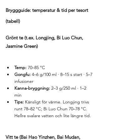
Bryggguide: temperatur & tid per tesort 
(tabell)
Grönt te (t.ex. Longjing, Bi Luo Chun, 
Jasmine Green)
Temp:
 70–85 °C
Gongfu:
 4–6 g/100 ml · 8–15 s start · 5–7 
infusioner
Kanna-bryggning:
 2–3 g/250 ml · 1–2 
min
Tips:
 Känsligt för värme. Longjing trivs 
runt 78–82 °C; Bi Luo Chun 70–78 °C. 
Hellre svalare vatten och lite längre tid.
Vitt te (Bai Hao Yinzhen, Bai Mudan, 