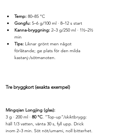
Temp:
 80–85 °C
Gongfu:
 5–6 g/100 ml · 8–12 s start
Kanna-bryggning:
 2–3 g/250 ml · 1½–2½ 
min
Tips:
 Liknar grönt men något 
förlåtande; ge plats för den milda 
kastanj-/sötmanoten.
Tre bryggkort (exakta exempel)
Mingqian Longjing (glas):
3 g · 200 ml · 
80 °C
. ”Top-up”/skiktbrygg: 
häll 1/3 vatten, vänta 30 s, fyll upp. Drick 
inom 2–3 min. Söt nöt/umami, noll bitterhet.