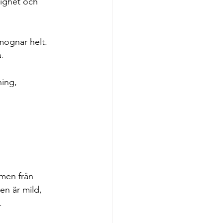
ighet och 
mognar helt.
a.
ing, 
men från 
n är mild, 
.