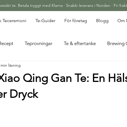
siskt te. Betala tryggt med Klarna · Snabb leverans i Norden · Fri frakt
sk Teceremoni
Te-Guider
För företag
Blogg
Om 
Recept
Teprovningar
Te & eftertanke
Brewing 
 min läsning
Xiao Qing Gan Te: En Hä
er Dryck