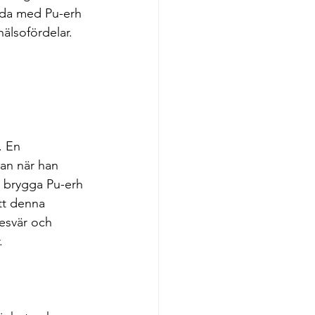
lda med Pu-erh 
älsofördelar. 
. En 
an när han 
n brygga Pu-erh 
tt denna 
esvär och 
.