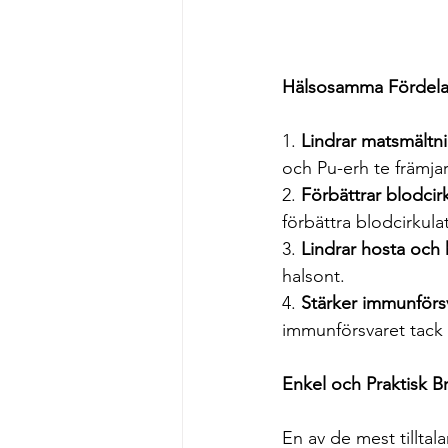
Hälsosamma Fördela
1. 
Lindrar matsmältn
och Pu-erh te främjar
2. 
Förbättrar blodcir
förbättra blodcirkul
3. 
Lindrar hosta och 
halsont.
4. 
Stärker immunförs
immunförsvaret tack v
Enkel och Praktisk B
En av de mest tilltal