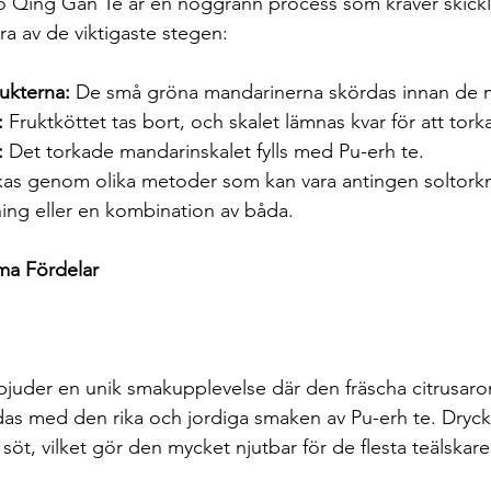
ao Qing Gan Te är en noggrann process som kräver skickl
ra av de viktigaste stegen:
ukterna:
 De små gröna mandarinerna skördas innan de 
:
 Fruktköttet tas bort, och skalet lämnas kvar för att tork
:
 Det torkade mandarinskalet fylls med Pu-erh te.
rkas genom olika metoder som kan vara antingen soltorkn
ing eller en kombination av båda.
a Fördelar
bjuder en unik smakupplevelse där den fräscha citrusaro
as med den rika och jordiga smaken av Pu-erh te. Drycke
öt, vilket gör den mycket njutbar för de flesta teälskare