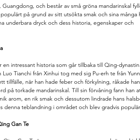
ui, Guangdong, och består av små gröna mandarinskal fyl
it populärt på grund av sitt utsökta smak och sina många h
na underbara dryck och dess historia, egenskaper och 
ia
r en intressant historia som går tillbaka till Qing-dynastin
uo Tianchi från Xinhui tog med sig Pu-erh te från Yunn
t tillfälle, när han hade feber och förkylning, råkade ha
d på torkade mandarinskal. Till sin förvåning fann han a
nik arom, en rik smak och dessutom lindrade hans halsb
ds denna teblandning i området och blev gradvis populär
 Qing Gan Te