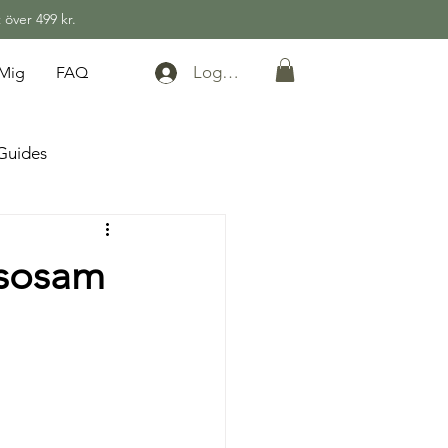
 över 499 kr.
Logga in
Mig
FAQ
Guides
lsosam