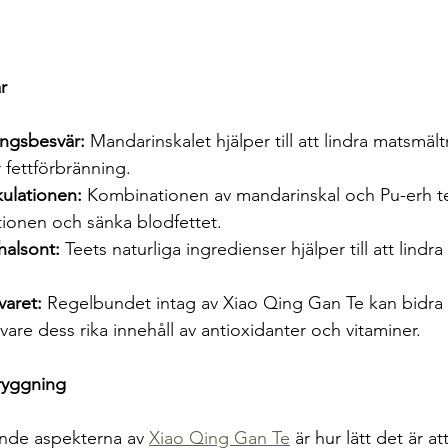
r
ingsbesvär:
 Mandarinskalet hjälper till att lindra matsmä
 fettförbränning.
kulationen:
 Kombinationen av mandarinskal och Pu-erh te h
ationen och sänka blodfettet.
halsont:
 Teets naturliga ingredienser hjälper till att lindr
varet:
 Regelbundet intag av Xiao Qing Gan Te kan bidra til
are dess rika innehåll av antioxidanter och vitaminer.
ryggning
ande aspekterna av 
Xiao Qing Gan Te
 är hur lätt det är a