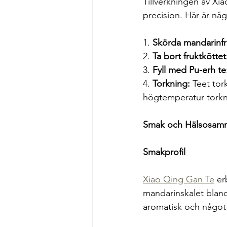
Tillverkningen av Xi
precision. Här är någ
1. 
Skörda mandarinfr
2. 
Ta bort fruktköttet
3. 
Fyll med Pu-erh te
4. 
Torkning:
 Teet to
högtemperatur torkn
Smak och Hälsosamm
Smakprofil
Xiao Qing Gan Te
 er
mandarinskalet bland
aromatisk och något s