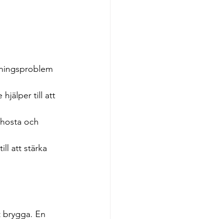
ltningsproblem 
jälper till att 
a hosta och 
l att stärka 
tt brygga. En 