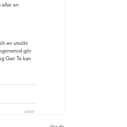
 eller en 
ch en utsökt 
ningsmetod gör 
ing Gan Te kan 
Visa alla