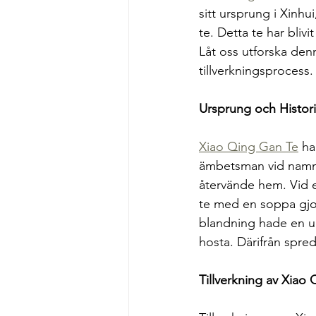
sitt ursprung i Xinh
te. Detta te har bliv
Låt oss utforska den
tillverkningsprocess.
Ursprung och Histor
Xiao Qing Gan Te
 ha
ämbetsman vid namn L
återvände hem. Vid et
te med en soppa gjor
blandning hade en u
hosta. Därifrån spre
Tillverkning av Xiao