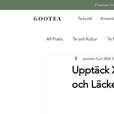
Premium kine
GOOTEA
Te-butik
Kinesi
All Posts
Te och Kultur
Te 
gootea
3 juli 2024
2
Upptäck 
och Läck