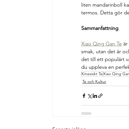
liten mandarinboll ka
termos. Detta gör d
Sammanfattning
Xiao Qing Gan Te
 är
smak, utan det är oc
det till ett populär
du uppleva en perfek
Kinesiskt Te
Xiao Qing Ga
Te och Kultur