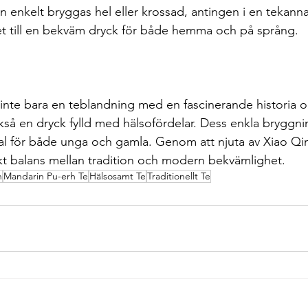
n enkelt bryggas hel eller krossad, antingen i en tekanna
et till en bekväm dryck för både hemma och på språng.
 inte bara en teblandning med en fascinerande historia o
kså en dryck fylld med hälsofördelar. Dess enkla brygg
t val för både unga och gamla. Genom att njuta av Xiao Q
t balans mellan tradition och modern bekvämlighet.
n
Mandarin Pu-erh Te
Hälsosamt Te
Traditionellt Te