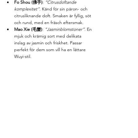
Fo Shou (佛手)
: 
“Citrusdoftande 
komplexitet”
. Känd för sin päron- och 
citrusliknande doft. Smaken är fyllig, söt 
och rund, med en fräsch eftersmak.
Mao Xie (毛蟹)
: 
“Jasminblomstoner”
. En 
mjuk och krämig sort med delikata 
inslag av jasmin och friskhet. Passar 
perfekt för dem som vill ha en lättare 
Wuyi-stil.
Jinguanyin-tebuskar