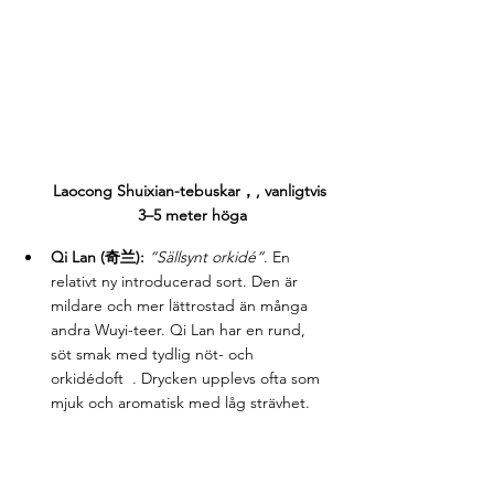
Laocong Shuixian-tebuskar，, vanligtvis 
3–5 meter höga
Qi Lan (奇兰):
“Sällsynt orkidé”
. En 
relativt ny introducerad sort. Den är 
mildare och mer lättrostad än många 
andra Wuyi-teer. Qi Lan har en rund, 
söt smak med tydlig nöt- och 
orkidédoft  . Drycken upplevs ofta som 
mjuk och aromatisk med låg strävhet.