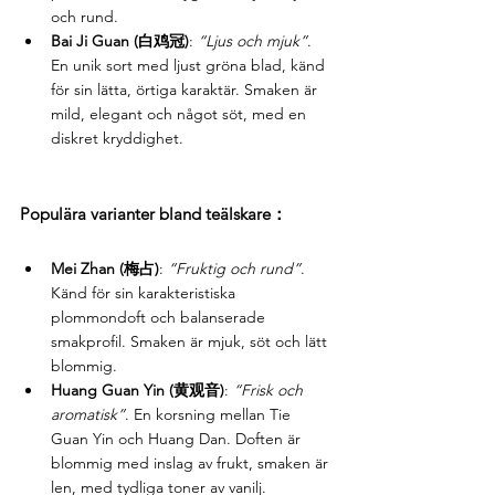
och rund.
Bai Ji Guan (白鸡冠)
: 
“Ljus och mjuk”
. 
En unik sort med ljust gröna blad, känd 
för sin lätta, örtiga karaktär. Smaken är 
mild, elegant och något söt, med en 
diskret kryddighet.
Populära varianter bland teälskare：
Mei Zhan (梅占)
: 
“Fruktig och rund”
. 
Känd för sin karakteristiska 
plommondoft och balanserade 
smakprofil. Smaken är mjuk, söt och lätt 
blommig.
Huang Guan Yin (黄观音)
: 
“Frisk och 
aromatisk”
. En korsning mellan Tie 
Guan Yin och Huang Dan. Doften är 
blommig med inslag av frukt, smaken är 
len, med tydliga toner av vanilj.