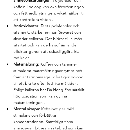
ämnesomsättningen:
 Polyfenoler och 
koffein i oolong kan öka förbränningen 
och fettnedbrytningen, vilket hjälper till 
att kontrollera vikten .
Antioxidanter:
 Teets polyfenoler och 
vitamin C stärker immunförsvaret och 
skyddar cellerna. Det bidrar till allmän 
vitalitet och kan ge hälsofrämjande 
effekter genom att oskadliggöra fria 
radikaler .
Matsmältning:
 Koffein och tanniner 
stimulerar matsmältningsenzymer och 
främjar tarmpassage, vilket gör oolong 
till ett bra te efter fettrika måltider . 
Enligt källorna har Da Hong Pao särskilt 
hög oxidation som kan gynna 
matsmältningen .
Mental skärpa:
 Koffeinet ger mild 
stimulans och förbättrar 
koncentrationen. Samtidigt finns 
aminosyran L-theanin i teblad som kan 