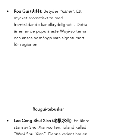
Rou Gui (肉桂):
 Betyder 
“kanel”
. Ett 
mycket aromatiskt te med 
framträdande kanelkryddighet  . Detta 
är en av de populäraste Wuyi-sorterna 
och anses av många vara signatursort 
för regionen.
Rougui-tebuskar
Lao Cong Shui Xian (老枞水仙):
 En äldre 
stam av Shui Xian-sorten, ibland kallad 
“Wuyi Shui Xian”. Denna variant har en 