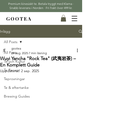
Premium kinesiskt te. Betala tryggt med Klarna ·
Snabb leverans i Norden · Fri frakt över 499 kr.
GOOTEA
Inlägg
All Posts
gootea
All Posts
29 aug. 2025
7 min läsning
Wuyi Yancha "Rock Tea" (武夷岩茶) –
Te och Kultur
En Komplett Guide
Te Recept
Uppdaterat:
2 sep. 2025
Teprovningar
Te & eftertanke
Brewing Guides