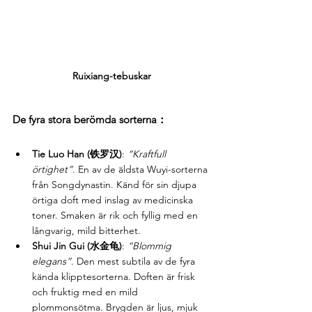
Ruixiang-tebuskar
De fyra stora berömda sorterna： 
Tie Luo Han (铁罗汉)
: 
“Kraftfull 
örtighet”
. En av de äldsta Wuyi-sorterna 
från Songdynastin. Känd för sin djupa 
örtiga doft med inslag av medicinska 
toner. Smaken är rik och fyllig med en 
långvarig, mild bitterhet.
Shui Jin Gui (水金龟)
: 
“Blommig 
elegans”
. Den mest subtila av de fyra 
kända klipptesorterna. Doften är frisk 
och fruktig med en mild 
plommonsötma. Brygden är ljus, mjuk 