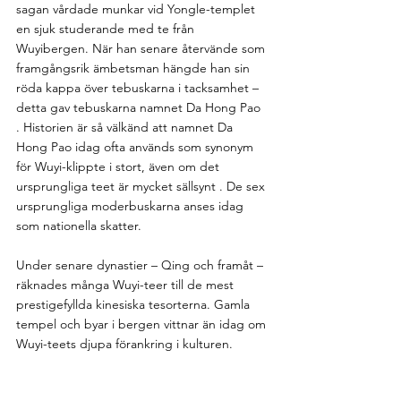
sagan vårdade munkar vid Yongle-templet 
en sjuk studerande med te från 
Wuyibergen. När han senare återvände som 
framgångsrik ämbetsman hängde han sin 
röda kappa över tebuskarna i tacksamhet – 
detta gav tebuskarna namnet Da Hong Pao 
. Historien är så välkänd att namnet Da 
Hong Pao idag ofta används som synonym 
för Wuyi-klippte i stort, även om det 
ursprungliga teet är mycket sällsynt . De sex 
ursprungliga moderbuskarna anses idag 
som nationella skatter.
Under senare dynastier – Qing och framåt – 
räknades många Wuyi-teer till de mest 
prestigefyllda kinesiska tesorterna. Gamla 
tempel och byar i bergen vittnar än idag om 
Wuyi-teets djupa förankring i kulturen.