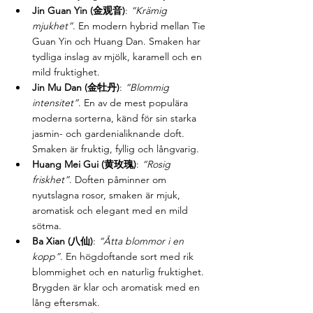
Jin Guan Yin (金观音)
: 
“Krämig 
mjukhet”
. En modern hybrid mellan Tie 
Guan Yin och Huang Dan. Smaken har 
tydliga inslag av mjölk, karamell och en 
mild fruktighet.
Jin Mu Dan (金牡丹)
: 
“Blommig 
intensitet”
. En av de mest populära 
moderna sorterna, känd för sin starka 
jasmin- och gardenialiknande doft. 
Smaken är fruktig, fyllig och långvarig.
Huang Mei Gui (黄玫瑰)
: 
“Rosig 
friskhet”
. Doften påminner om 
nyutslagna rosor, smaken är mjuk, 
aromatisk och elegant med en mild 
sötma.
Ba Xian (八仙)
: 
“Åtta blommor i en 
kopp”
. En högdoftande sort med rik 
blommighet och en naturlig fruktighet. 
Brygden är klar och aromatisk med en 
lång eftersmak.