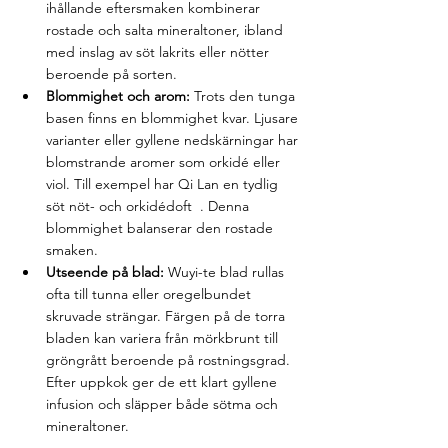
ihållande eftersmaken kombinerar 
rostade och salta mineraltoner, ibland 
med inslag av söt lakrits eller nötter 
beroende på sorten.
Blommighet och arom:
 Trots den tunga 
basen finns en blommighet kvar. Ljusare 
varianter eller gyllene nedskärningar har 
blomstrande aromer som orkidé eller 
viol. Till exempel har Qi Lan en tydlig 
söt nöt- och orkidédoft  . Denna 
blommighet balanserar den rostade 
smaken.
Utseende på blad:
 Wuyi-te blad rullas 
ofta till tunna eller oregelbundet 
skruvade strängar. Färgen på de torra 
bladen kan variera från mörkbrunt till 
gröngrått beroende på rostningsgrad. 
Efter uppkok ger de ett klart gyllene 
infusion och släpper både sötma och 
mineraltoner.