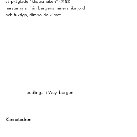
särpräglade “klippsmaken” (岩韵) 
härstammar från bergens mineralrika jord 
och fuktiga, dimhöljda klimat  .
Teodlingar i Wuyi-bergen
Kännetecken