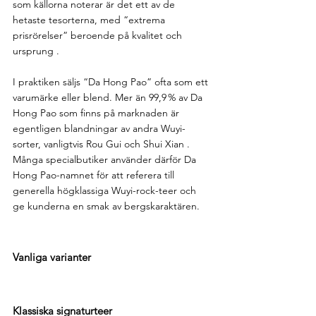
som källorna noterar är det ett av de 
hetaste tesorterna, med “extrema 
prisrörelser” beroende på kvalitet och 
ursprung .
I praktiken säljs “Da Hong Pao” ofta som ett 
varumärke eller blend. Mer än 99,9 % av Da 
Hong Pao som finns på marknaden är 
egentligen blandningar av andra Wuyi-
sorter, vanligtvis Rou Gui och Shui Xian . 
Många specialbutiker använder därför Da 
Hong Pao-namnet för att referera till 
generella högklassiga Wuyi-rock-teer och 
ge kunderna en smak av bergskaraktären.
Vanliga varianter
Klassiska signaturteer