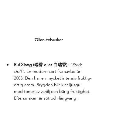
Qilan-tebuskar
Rui Xiang (瑞香 eller 白瑞香):
“Stark 
doft”
. En modern sort framavlad år 
2003. Den har en mycket intensiv fruktig-
örtig arom. Brygden blir klar ljusgul 
med toner av vanilj och bärig fruktighet. 
Eftersmaken är söt och långvarig .