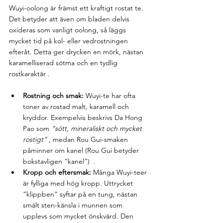
Wuyi-oolong är främst ett kraftigt rostat te. 
Det betyder att även om bladen delvis 
oxideras som vanligt oolong, så läggs 
mycket tid på kol- eller vedrostningen 
efteråt. Detta ger drycken en mörk, nästan 
karamelliserad sötma och en tydlig 
rostkaraktär .
Rostning och smak:
 Wuyi-te har ofta 
toner av rostad malt, karamell och 
kryddor. Exempelvis beskrivs Da Hong 
Pao som 
“sött, mineraliskt och mycket 
rostigt”
 , medan Rou Gui-smaken 
påminner om kanel (Rou Gui betyder 
bokstavligen “kanel”)  .
Kropp och eftersmak:
 Många Wuyi-teer 
är fylliga med hög kropp. Uttrycket 
“klippben” syftar på en tung, nästan 
smält sten-känsla i munnen som 
upplevs som mycket önskvärd. Den 