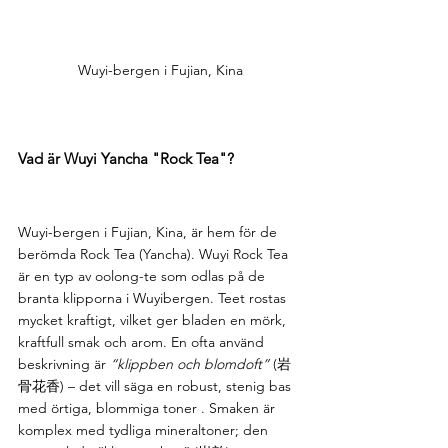
Wuyi-bergen i Fujian, Kina
Vad är 
Wuyi Yancha "Rock Tea"
?
Wuyi-bergen i Fujian, Kina, är hem för de 
berömda Rock Tea (Yancha). Wuyi Rock Tea 
är en typ av oolong-te som odlas på de 
branta klipporna i Wuyibergen. Teet rostas 
mycket kraftigt, vilket ger bladen en mörk, 
kraftfull smak och arom. En ofta använd 
beskrivning är 
“klippben och blomdoft”
 (岩
骨花香) – det vill säga en robust, stenig bas 
med örtiga, blommiga toner . Smaken är 
komplex med tydliga mineraltoner; den 