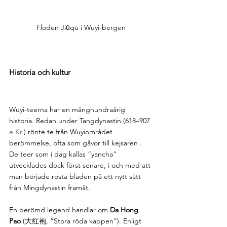
Floden Jiǔqū i Wuyi-bergen
Historia och kultur
Wuyi-teerna har en månghundraårig 
historia. Redan under Tangdynastin (618–907 
e.Kr
.) rönte te från Wuyiområdet 
berömmelse, ofta som gåvor till kejsaren . 
De teer som i dag kallas “yancha” 
utvecklades dock först senare, i och med att 
man började rosta bladen på ett nytt sätt 
från Mingdynastin framåt.
En berömd legend handlar om 
Da Hong 
Pao
 (大红袍, “Stora röda kappen”). Enligt 