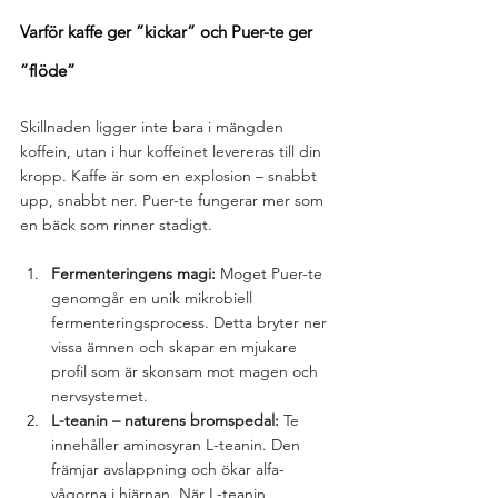
Varför kaffe ger ”kickar” och Puer-te ger 
”flöde”
Skillnaden ligger inte bara i mängden 
koffein, utan i hur koffeinet levereras till din 
kropp. Kaffe är som en explosion – snabbt 
upp, snabbt ner. Puer-te fungerar mer som 
en bäck som rinner stadigt.
Fermenteringens magi:
 Moget Puer-te 
genomgår en unik mikrobiell 
fermenteringsprocess. Detta bryter ner 
vissa ämnen och skapar en mjukare 
profil som är skonsam mot magen och 
nervsystemet.
L-teanin – naturens bromspedal:
 Te 
innehåller aminosyran L-teanin. Den 
främjar avslappning och ökar alfa-
vågorna i hjärnan. När L-teanin 