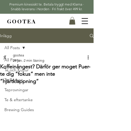
Premium kinesiskt te. Betala tryggt med Klarna ·
Snabb leverans i Norden · Fri frakt över 499 kr.
GOOTEA
Inlägg
All Posts
gootea
All Posts
29 jan.
2 min läsning
Koffeinångest? Därför ger moget Puer-
Te och Kultur
te dig ”fokus” men inte
Te Recept
”hjärtklappning”
Teprovningar
Te & eftertanke
Brewing Guides