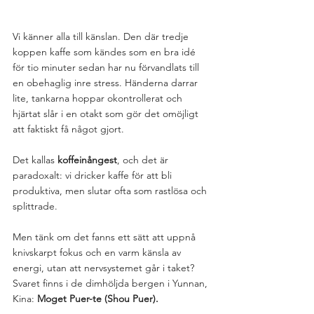
Vi känner alla till känslan. Den där tredje 
koppen kaffe som kändes som en bra idé 
för tio minuter sedan har nu förvandlats till 
en obehaglig inre stress. Händerna darrar 
lite, tankarna hoppar okontrollerat och 
hjärtat slår i en otakt som gör det omöjligt 
att faktiskt få något gjort.
Det kallas 
koffeinångest
, och det är 
paradoxalt: vi dricker kaffe för att bli 
produktiva, men slutar ofta som rastlösa och 
splittrade.
Men tänk om det fanns ett sätt att uppnå 
knivskarpt fokus och en varm känsla av 
energi, utan att nervsystemet går i taket? 
Svaret finns i de dimhöljda bergen i Yunnan, 
Kina: 
Moget Puer-te (Shou Puer).