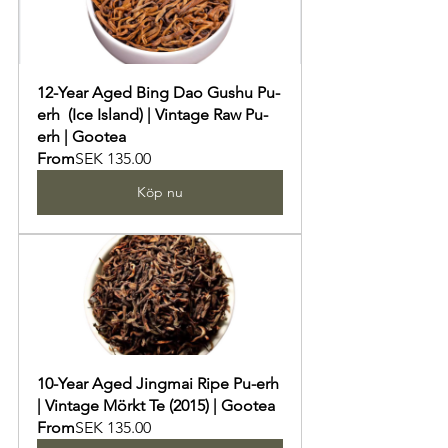
12-Year Aged Bing Dao Gushu Pu-
erh  (Ice Island) | Vintage Raw Pu-
erh | Gootea
From
SEK 135.00
Köp nu
10-Year Aged Jingmai Ripe Pu-erh 
| Vintage Mörkt Te (2015) | Gootea
From
SEK 135.00