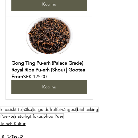
Köp nu
Gong Ting Pu-erh (Palace Grade) | 
Royal Ripe Pu-erh (Shou) | Gootea
From
SEK 125.00
Köp nu
kinesiskt te
hälsa
te-guide
koffeinångest
biohacking
Puer-te
naturligt fokus
Shou Puer
Te och Kultur