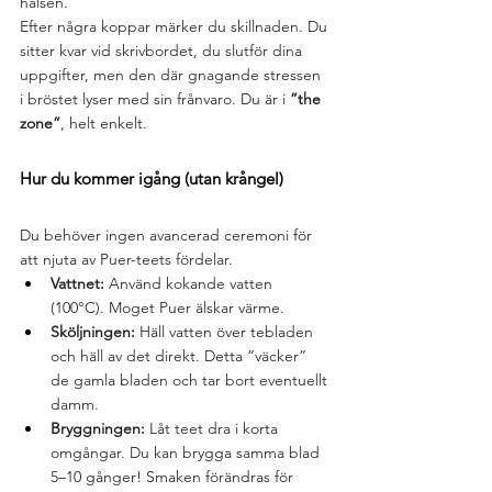
halsen.
Efter några koppar märker du skillnaden. Du 
sitter kvar vid skrivbordet, du slutför dina 
uppgifter, men den där gnagande stressen 
i bröstet lyser med sin frånvaro. Du är i 
”the 
zone”
, helt enkelt.
Hur du kommer igång (utan krångel)
Du behöver ingen avancerad ceremoni för 
att njuta av Puer-teets fördelar.
Vattnet:
 Använd kokande vatten 
(100°C). Moget Puer älskar värme.
Sköljningen:
 Häll vatten över tebladen 
och häll av det direkt. Detta ”väcker” 
de gamla bladen och tar bort eventuellt 
damm.
Bryggningen:
 Låt teet dra i korta 
omgångar. Du kan brygga samma blad 
5–10 gånger! Smaken förändras för 