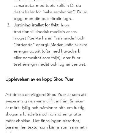
samarbetar med teets koffein får du 
det vi kallar för ”vaka samladhet”. Du är 
pigg, men din puls förblir lugn.
Jordning istället för flykt:
 Inom 
traditionell kinesisk medicin anses 
moget Puer-te ha en ”värmande” och 
”jordande” energi. Medan kaffe skickar 
energin uppåt (ofta med huvudvärk 
eller nervositet som följd), drar Puer-
teet energin nedåt och lugnar centret.
Upplevelsen av en kopp Shou Puer
Att dricka en välgjord Shou Puer är som att 
svepa in sig i en varm ullfilt inifrån. Smaken 
är mörk, fyllig och påminner ofta om fuktig 
skogsmark, ädelträ och ibland en gnutta 
mörk choklad. Det finns ingen bitterhet, 
bara en len textur som känns som sammet i 