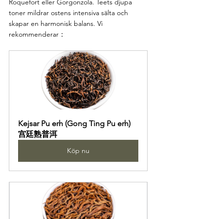
Roquefort eller Gorgonzola. Teets djupa 
toner mildrar ostens intensiva sälta och 
skapar en harmonisk balans. Vi 
rekommenderar：
Kejsar Pu erh (Gong Ting Pu erh) 
宫廷熟普洱
Köp nu