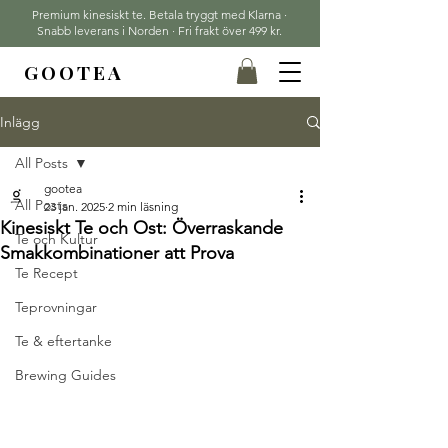
Premium kinesiskt te. Betala tryggt med Klarna ·
Snabb leverans i Norden · Fri frakt över 499 kr.
GOOTEA
Inlägg
All Posts
gootea
All Posts
23 jan. 2025
2 min läsning
Kinesiskt Te och Ost: Överraskande
Te och Kultur
Smakkombinationer att Prova
Te Recept
Teprovningar
Te & eftertanke
Brewing Guides