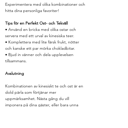
Experimentera med olika kombinationer och 
hitta dina personliga favoriter!
Tips för en Perfekt Ost- och Tekväll
• Använd en bricka med olika ostar och 
servera med ett urval av kinesiska teer.
• Komplettera med lite färsk frukt, nötter 
och kanske ett par mörka chokladbitar.
• Bjud in vänner och dela upplevelsen 
tillsammans.
Avslutning
Kombinationen av kinesiskt te och ost är en 
dold pärla som förtjänar mer 
uppmärksamhet. Nästa gång du vill 
imponera på dina gäster, eller bara unna 
dig något speciellt, prova denna unika 
smakresa. Det är inte bara gott – det är 
också ett samtalsämne i sig!