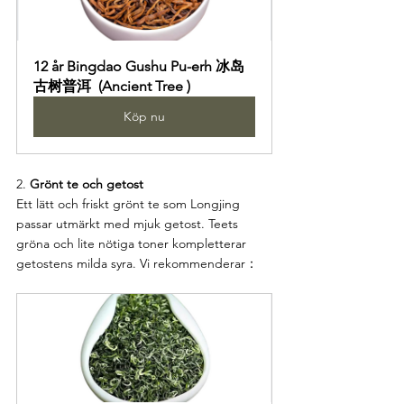
12 år Bingdao Gushu Pu-erh 冰岛
古树普洱  (Ancient Tree )
Köp nu
2. 
Grönt te och getost
Ett lätt och friskt grönt te som Longjing 
passar utmärkt med mjuk getost. Teets 
gröna och lite nötiga toner kompletterar 
getostens milda syra. Vi rekommenderar：