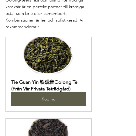
Oolong-teets rika och ibland lite fruktiga 
karaktär är en perfekt partner till krämiga 
ostar som brie eller camembert. 
Kombinationen är len och sofistikerad. Vi 
rekommenderar：
Tie Guan Yin 铁观音Oolong Te 
(Från Vår Privata Teträdgård)
Köp nu