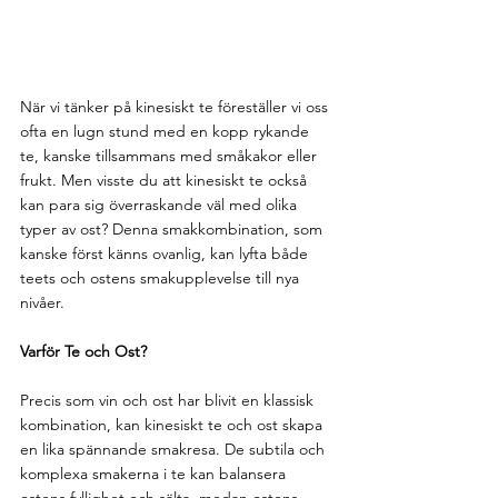
När vi tänker på kinesiskt te föreställer vi oss 
ofta en lugn stund med en kopp rykande 
te, kanske tillsammans med småkakor eller 
frukt. Men visste du att kinesiskt te också 
kan para sig överraskande väl med olika 
typer av ost? Denna smakkombination, som 
kanske först känns ovanlig, kan lyfta både 
teets och ostens smakupplevelse till nya 
nivåer.
Varför Te och Ost?
Precis som vin och ost har blivit en klassisk 
kombination, kan kinesiskt te och ost skapa 
en lika spännande smakresa. De subtila och 
komplexa smakerna i te kan balansera 
ostens fyllighet och sälta, medan ostens 