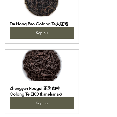
Da Hong Pao Oolong Te大红袍
Köp nu
Zhengyan Rougui 正岩肉桂 
Oolong Te EKO (kanelsmak)
Köp nu