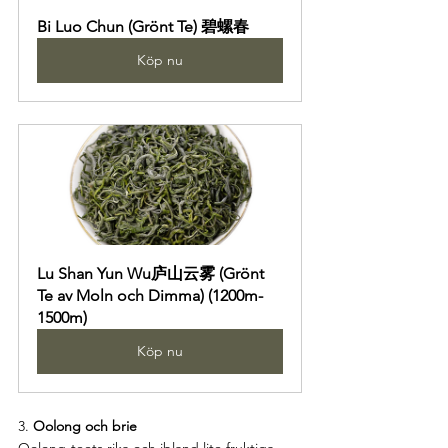
Bi Luo Chun (Grönt Te) 碧螺春
Köp nu
Lu Shan Yun Wu庐山云雾 (Grönt 
Te av Moln och Dimma) (1200m-
1500m)
Köp nu
3. 
Oolong och brie