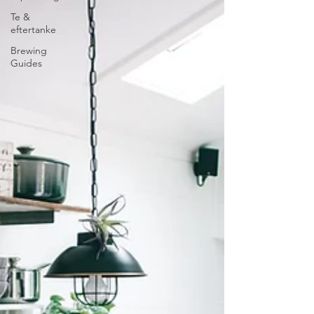
Te &
eftertanke
Brewing
Guides