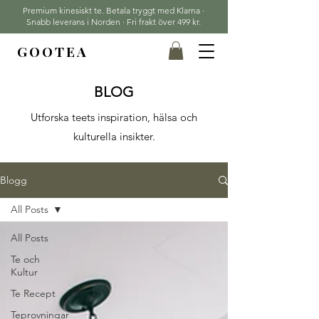
Premium kinesiskt te. Betala tryggt med Klarna ·
Snabb leverans i Norden · Fri frakt över 499 kr.
GOOTEA
BLOG
Utforska teets inspiration, hälsa och
kulturella insikter.
Blogg
All Posts
All Posts
Te och
Kultur
Te Recept
Teprovningar