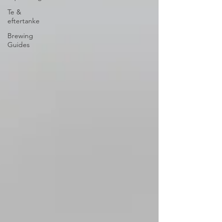
Te &
eftertanke
Brewing
Guides