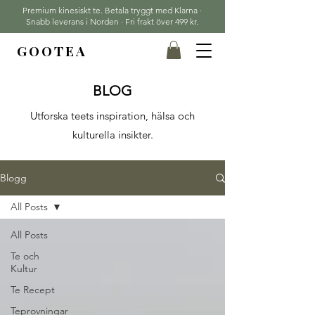
Premium kinesiskt te. Betala tryggt med Klarna ·
Snabb leverans i Norden · Fri frakt över 499 kr.
GOOTEA
BLOG
Utforska teets inspiration, hälsa och
kulturella insikter.
Blogg
All Posts
All Posts
Te och
Kultur
Te Recept
Teprovningar