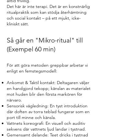
alltid frivillig.
Det här är inte terapi. Det är en konstnärlig
ritualpraktik som kan stödja återhämtning
och social kontakt – på ett mjukt, icke-
kliniskt sätt.
Så går en "Mikro-ritual" till
(Exempel 60 min)
För att göra metoden greppbar arbetar vi
enligt en femstegsmodell:
Ankomst & Taktil kontakt: Deltagaren väljer
en handgjord tekopp; känslan av materialet
mot huden blir den första markören för
närvaro.
Sensorisk vägledning: En tyst introduktion
där doften av torra teblad fungerar som en
port till minne och känsla.
Vattnets koreografi: En visuell och auditiv
sekvens där vattnets ljud landar i tystnad.
Gemensamt delande: Teet dricks i tystnad