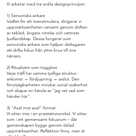
Vi arbetar med tre enkla designprinciper:
1) Sensoriska ankare
Istället för att överstimulera, dirigerar vi
uppmärksamheten varsamt genom doften
av teblad, ångans rörelse och vattnets
ljudlandskap. Dessa fungerar som
sensoriska ankare som hjälper deltagaren
att skifta fokus från yttre brus till inre
närvaro.
2) Ritualrytm som trygghet
Varje träff har samma tydliga struktur:
ankomst → fördjupning → avslut. Den
förutsägbarheten minskar social osäkerhet
och skapar en känsla av “jag vet vad som
händer här”.
3) “Axel mot axel”-format
Vi sitter inte i en prestationscirkel. Vi sitter
som i ett gemensamt fokusrum – där
gemenskapen byggs genom delad
uppmärksamhet. Reflektion finns, men är