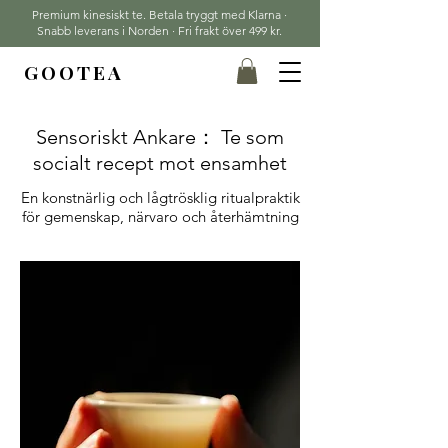
Premium kinesiskt te. Betala tryggt med Klarna ·
Snabb leverans i Norden · Fri frakt över 499 kr.
GOOTEA
Sensoriskt Ankare： Te som
socialt recept mot ensamhet
En konstnärlig och lågtrösklig ritualpraktik
för gemenskap, närvaro och återhämtning