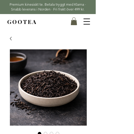
Premium kinesiskt te. Betala tryggt med Klarna ·
Snabb leverans i Norden · Fri frakt över 499 kr.
GOOTEA