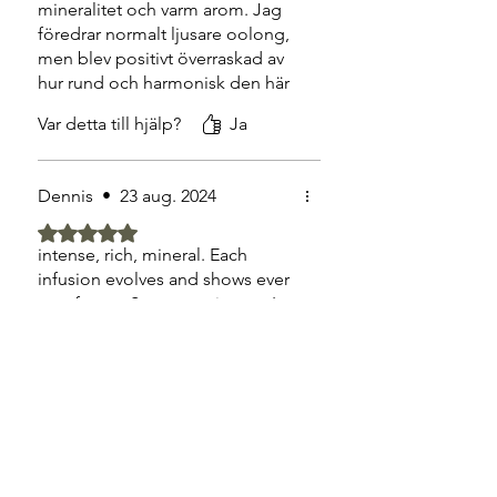
mineralitet och varm arom. Jag
föredrar normalt ljusare oolong,
men blev positivt överraskad av
hur rund och harmonisk den här
är. Jag fick ut fem riktigt bra
Var detta till hjälp?
Ja
bryggningar. Lite lyxigt, men helt
klart värt det.
Dennis
•
23 aug. 2024
Betygsatt till 5 av 5 stjärnor.
intense, rich, mineral. Each
infusion evolves and shows ever
new facets. Super persistent...I
lost count of the infusions!
Var detta till hjälp?
Ja
Maria Nilsson
•
16 aug. 2025
Betygsatt till 5 av 5 stjärnor.