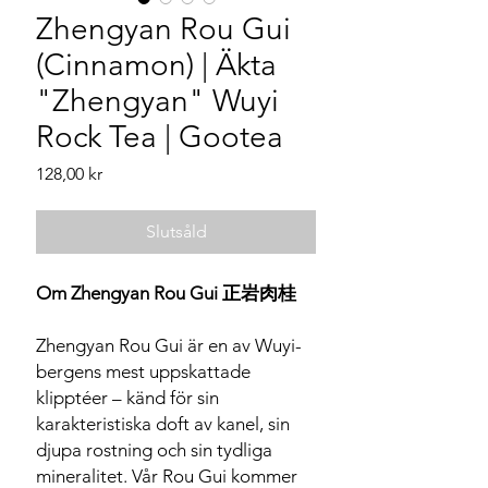
Zhengyan Rou Gui
(Cinnamon) | Äkta
"Zhengyan" Wuyi
Rock Tea | Gootea
Pris
128,00 kr
Slutsåld
Om Zhengyan Rou Gui 正岩肉桂
Zhengyan Rou Gui är en av Wuyi-
bergens mest uppskattade
klipptéer – känd för sin
karakteristiska doft av kanel, sin
djupa rostning och sin tydliga
mineralitet. Vår Rou Gui kommer