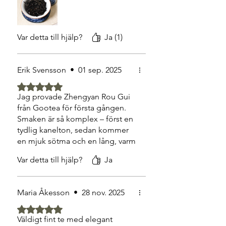
Var detta till hjälp?
Ja (1)
Erik Svensson
•
01 sep. 2025
Betygsatt till 5 av 5 stjärnor.
Jag provade Zhengyan Rou Gui
från Gootea för första gången.
Smaken är så komplex – först en
tydlig kanelton, sedan kommer
en mjuk sötma och en lång, varm
eftersmak. Man känner verkligen
Var detta till hjälp?
Ja
att det här är te av högsta
kvalitet. Rekommenderas starkt
till alla som vill uppleva något
Maria Åkesson
•
28 nov. 2025
speciellt!
Betygsatt till 5 av 5 stjärnor.
Väldigt fint te med elegant