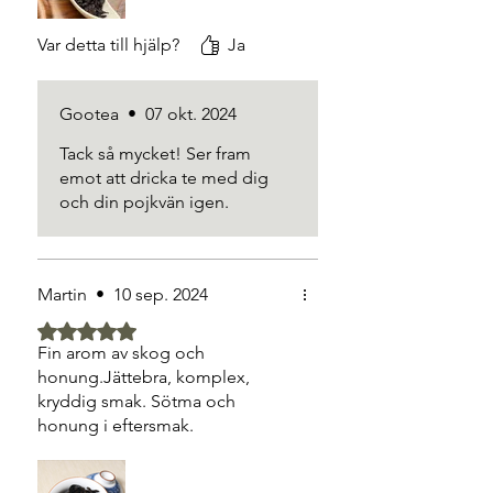
emot att komma tillbaka till hans
OBS: Te bör avnjutas som en del av en
tehus för fler fantastiska
Var detta till hjälp?
Ja
balanserad livsstil. Våra beskrivningar
teupplevelser!
baseras på traditionell tekultur och är
inte avsedda som medicinsk rådgivning.
Gootea
•
07 okt. 2024
Tack så mycket! Ser fram
emot att dricka te med dig
och din pojkvän igen.
Martin
•
10 sep. 2024
Betygsatt till 5 av 5 stjärnor.
Fin arom av skog och
honung.Jättebra, komplex,
kryddig smak. Sötma och
honung i eftersmak.