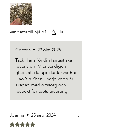
baseras på traditionell tekultur och är
ren upplevelse av lyx i varje
inte avsedda som medicinsk rådgivning.
kopp. När du själv beställer och
öppnar paketet kommer du
förstå exakt vad jag menar.
Var detta till hjälp?
Ja
Gootea
•
29 okt. 2025
Tack Hans för din fantastiska
recension! Vi är verkligen
glada att du uppskattar vår Bai
Hao Yin Zhen – varje kopp är
skapad med omsorg och
respekt för teets ursprung.
Joanna
•
25 sep. 2024
Betygsatt till 5 av 5 stjärnor.