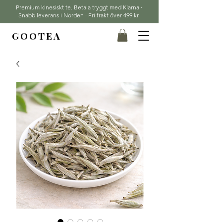
Premium kinesiskt te. Betala tryggt med Klarna ·
Snabb leverans i Norden · Fri frakt över 499 kr.
GOOTEA