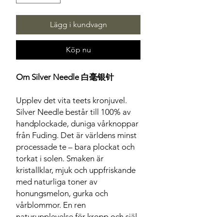
Lägg i kundvagn
Köp nu
Om Silver Needle 白毫银针
Upplev det vita teets kronjuvel.
Silver Needle består till 100% av
handplockade, duniga vårknoppar
från Fuding. Det är världens minst
processade te – bara plockat och
torkat i solen. Smaken är
kristallklar, mjuk och uppfriskande
med naturliga toner av
honungsmelon, gurka och
vårblommor. En ren
naturupplevelse för kropp och själ.