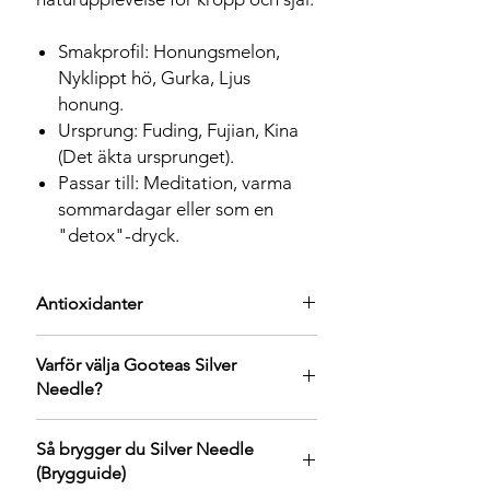
Smakprofil: Honungsmelon,
Nyklippt hö, Gurka, Ljus
honung.
Ursprung: Fuding, Fujian, Kina
(Det äkta ursprunget).
Passar till: Meditation, varma
sommardagar eller som en
"detox"-dryck.
Antioxidanter
Silver Needle har en unik plats i kinesisk
Varför välja Gooteas Silver
historia. Det anses vara det te som är
Needle?
rikast på antioxidanter eftersom de
skyddande knopparna aldrig rullas eller
Traditionell Soltorkning: Vi undviker
steks.
Så brygger du Silver Needle
maskintorkning. Vårt te får vissna
Vårt Silver Needle kommer från Fuding,
(Brygguide)
naturligt i solen, vilket bevarar
teets ursprungliga hemort. Varje knopp