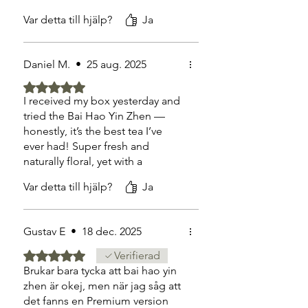
med en subtil blommig ton och
Var detta till hjälp?
Ja
en lång, söt eftersmak. Det
känns som en lyxig paus i
vardagen, och jag uppskattar
Daniel M.
•
25 aug. 2025
verkligen att Gootea levererar te
på den här nivån i Sverige.
Betygsatt till 5 av 5 stjärnor.
I received my box yesterday and
tried the Bai Hao Yin Zhen —
honestly, it’s the best tea I’ve
ever had! Super fresh and
naturally floral, yet with a
surprising depth of flavor that
Var detta till hjälp?
Ja
lingers beautifully. I can already
tell this will become a favorite,
and I’m excited to try the other
Gustav E
•
18 dec. 2025
teas from my order!
Betygsatt till 5 av 5 stjärnor.
Verifierad
Brukar bara tycka att bai hao yin
zhen är okej, men när jag såg att
det fanns en Premium version