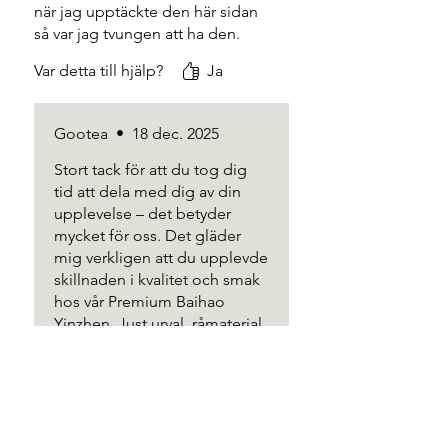
när jag upptäckte den här sidan
så var jag tvungen att ha den.
Definitivt värt det lilla extra priset
Var detta till hjälp?
Ja
jämfört med andra bai hao yin
zhen som finns på marknaden.
Smaken gör skillnaden i pris värt
Gootea
•
18 dec. 2025
det.
Stort tack för att du tog dig
tid att dela med dig av din
upplevelse – det betyder
mycket för oss. Det gläder
mig verkligen att du upplevde
skillnaden i kvalitet och smak
hos vår Premium Baihao
Yinzhen. Just urval, råmaterial
och hantverk är det vi lägger
allra störst fokus på.