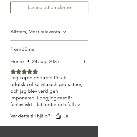
Lämna ett omdöme
Allstars, Mest relevanta
1 omdöme
Henrik
•
28 aug. 2025
Betygsatt till 5 av 5 stjärnor.
Jag köpte detta set för att
utforska olika vita och gröna teer,
och jag blev verkligen
imponerad. Longjing-teet är
fantastiskt – lätt nötig och full av
umami. Doften från Fuzhou-
Var detta till hjälp?
Ja
jasminteet fyller hela rummet
och ger en härlig vårkänsla, även
mitt i vintern. Man märker