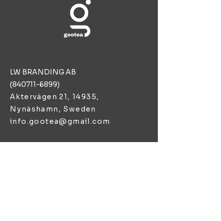
verkligen hur hög kvaliteten är
på varje sort.
LW BRANDING AB
(840711-6899)
Aktervägen 21, 14935,
Nynäshamn, Sweden
info.gootea@gmail.com
KUNDSERVICE
Presentkort
Köpvillkor
Integritetspolicy
Returpolicy
Leveranspolicy