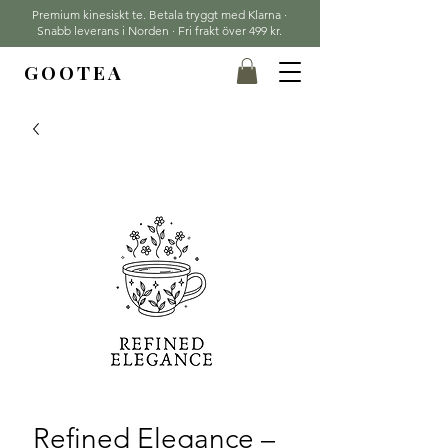
Premium kinesiskt te. Betala tryggt med Klarna ·
Snabb leverans i Norden · Fri frakt över 499 kr.
GOOTEA
Refined Elegance –