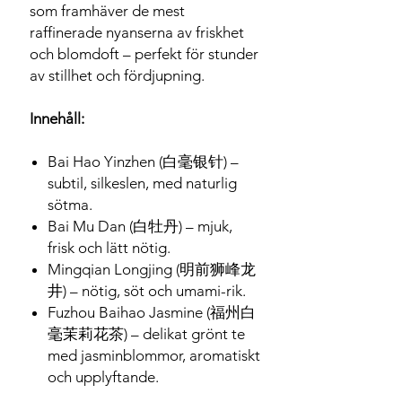
som framhäver de mest
raffinerade nyanserna av friskhet
och blomdoft – perfekt för stunder
av stillhet och fördjupning.
Innehåll:
Bai Hao Yinzhen (白毫银针) –
subtil, silkeslen, med naturlig
sötma.
Bai Mu Dan (白牡丹) – mjuk,
frisk och lätt nötig.
Mingqian Longjing (明前狮峰龙
井) – nötig, söt och umami-rik.
Fuzhou Baihao Jasmine (福州白
毫茉莉花茶) – delikat grönt te
med jasminblommor, aromatiskt
och upplyftande.