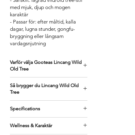
- Särskilt: lagrad vild/old tree-stil
med mjuk, djup och mogen
karaktär
- Passar för: efter måltid, kalla
dagar, lugna stunder, gongfu-
bryggning eller långsam
vardagsnjutning
Varför välja Gooteas Lincang Wild
Old Tree
Denna tekaka är ett bra val för dig som
Så brygger du Lincang Wild Old
vill uppleva ett lagrat moget pu-erh-te
Tree
med tydlig Yunnan-karaktär. Sedan 2012
har teet fått tid att utveckla en rundare,
För bästa resultat rekommenderar vi
djupare och mer harmonisk smak.
Specifications
gongfu-bryggning i gaiwan eller liten
Lincang-teer uppskattas ofta för sin rena
tekanna.
arom och sin balanserade struktur. I
Tea type: Shu Pu-erh / Ripe Pu-erh
Te mängd: 5–7 g per 150 ml vatten
denna mogna shu pu-erh-version blir
Wellness & Karaktär
Swedish name: Mogen pu-erh
Vattentemperatur: 95–100°C
helheten varm, mjuk och behaglig, med
Chinese name: 临沧野生老树普洱茶