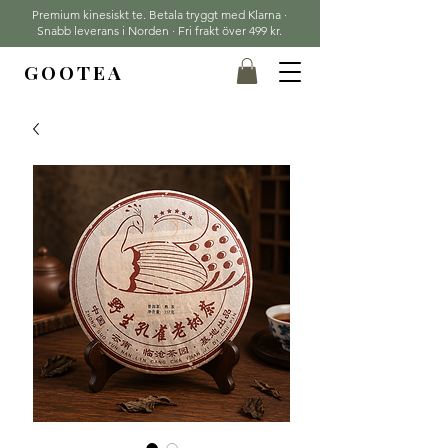
Premium kinesiskt te. Betala tryggt med Klarna ·
Snabb leverans i Norden · Fri frakt över 499 kr.
GOOTEA