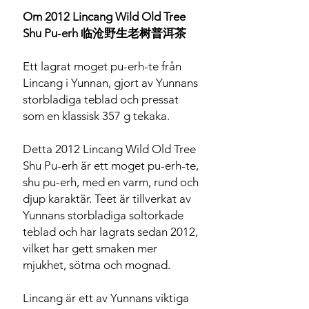
Om 2012 Lincang Wild Old Tree
Shu Pu-erh 临沧野生老树普洱茶
Ett lagrat moget pu-erh-te från
Lincang i Yunnan, gjort av Yunnans
storbladiga teblad och pressat
som en klassisk 357 g tekaka.
Detta 2012 Lincang Wild Old Tree
Shu Pu-erh är ett moget pu-erh-te,
shu pu-erh, med en varm, rund och
djup karaktär. Teet är tillverkat av
Yunnans storbladiga soltorkade
teblad och har lagrats sedan 2012,
vilket har gett smaken mer
mjukhet, sötma och mognad.
Lincang är ett av Yunnans viktiga