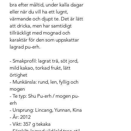
bra efter måltid, under kalla dagar
eller när du vill ha ett lugnt,
värmande och djupt te. Det är lätt
att dricka, men har samtidigt
tillräckligt med mognad och
karaktär för den som uppskattar
lagrad pu-erh.
- Smakprofil: lagrat trä, söt jord,
mild kakao, torkad frukt, lätt
örtighet
- Munkänsla: rund, len, fyllig och
mogen
- Te typ: Shu Pu-erh / mogen pu-
erh
- Ursprung: Lincang, Yunnan, Kina
- År: 2012
- Vikt: 357 g tekaka