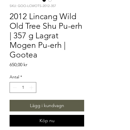
SKU: GOO-LCWOTS-2012-357
2012 Lincang Wild
Old Tree Shu Pu-erh
| 357 g Lagrat
Mogen Pu-erh |
Gootea
Pris
650,00 kr
Antal
*
Lägg i kundvagn
Köp nu