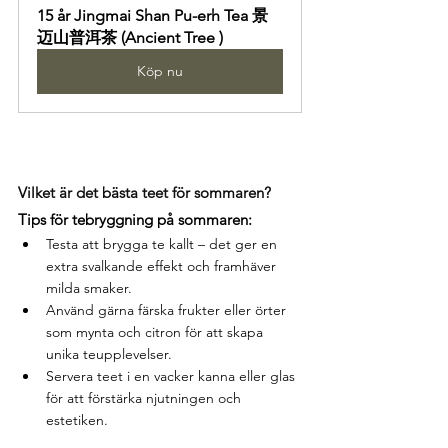
15 år Jingmai Shan Pu-erh Tea 景
迈山普洱茶 (Ancient Tree )
Köp nu
Vilket är det bästa teet för sommaren? 
Tips för tebryggning på sommaren:
Testa att brygga te kallt – det ger en 
extra svalkande effekt och framhäver 
milda smaker.
Använd gärna färska frukter eller örter 
som mynta och citron för att skapa 
unika teupplevelser.
Servera teet i en vacker kanna eller glas 
för att förstärka njutningen och 
estetiken.