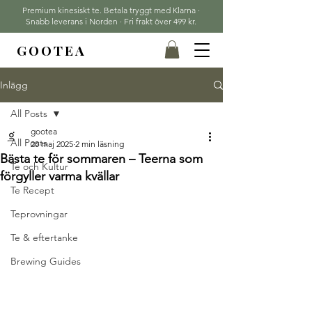
Premium kinesiskt te. Betala tryggt med Klarna ·
Snabb leverans i Norden · Fri frakt över 499 kr.
GOOTEA
Inlägg
All Posts
gootea
All Posts
20 maj 2025
2 min läsning
Bästa te för sommaren – Teerna som
Te och Kultur
förgyller varma kvällar
Te Recept
Teprovningar
Te & eftertanke
Brewing Guides