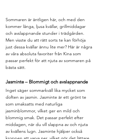
Sommaren är äntligen här, och med den 
kommer långa, ljusa kvällar, grillmiddagar 
och avslappnande stunder i trädgården. 
Men visste du att rätt sorts te kan förhöja 
just dessa kvällar ännu lite mer? Här är några 
av våra absoluta favoriter från Kina som 
passar perfekt för att njuta av sommaren på 
bästa sätt.
Jasminte – Blommigt och avslappnande
Inget säger sommarkväll lika mycket som 
doften av jasmin. Jasminte är ett grönt te 
som smaksatts med naturliga 
jasminblommor, vilket ger en mild och 
blommig smak. Det passar perfekt efter 
middagen, när du vill slappna av och njuta 
av kvällens lugn. Jasminte hjälper också 
kroppen att varva ner, vilket gör det lättare 