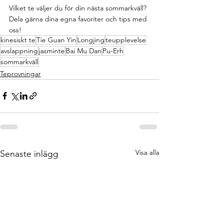
Vilket te väljer du för din nästa sommarkväll? 
Dela gärna dina egna favoriter och tips med 
oss!
kinesiskt te
Tie Guan Yin
Longjing
teupplevelse
avslappning
jasminte
Bai Mu Dan
Pu-Erh
sommarkväll
Teprovningar
Visa alla
Senaste inlägg