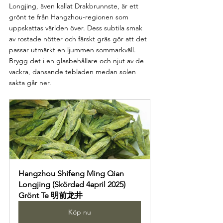
Longjing, även kallat Drakbrunnste, är ett 
grönt te från Hangzhou-regionen som 
uppskattas världen över. Dess subtila smak 
av rostade nötter och färskt gräs gör att det 
passar utmärkt en ljummen sommarkväll. 
Brygg det i en glasbehållare och njut av de 
vackra, dansande tebladen medan solen 
sakta går ner.
Hangzhou Shifeng Ming Qian 
Longjing (Skördad 4april 2025) 
Grönt Te 明前龙井
Köp nu