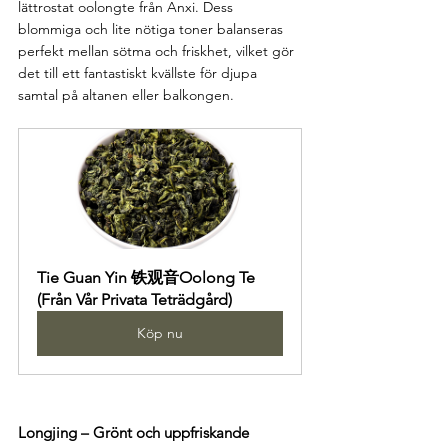
lättrostat oolongte från Anxi. Dess 
blommiga och lite nötiga toner balanseras 
perfekt mellan sötma och friskhet, vilket gör 
det till ett fantastiskt kvällste för djupa 
samtal på altanen eller balkongen.
Tie Guan Yin 铁观音Oolong Te 
(Från Vår Privata Teträdgård)
Köp nu
Longjing – Grönt och uppfriskande