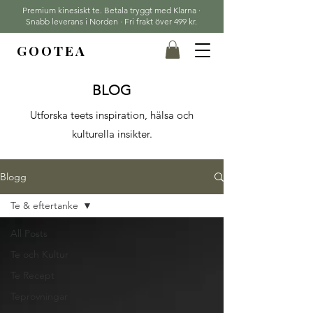
Premium kinesiskt te. Betala tryggt med Klarna ·
Snabb leverans i Norden · Fri frakt över 499 kr.
GOOTEA
BLOG
Utforska teets inspiration, hälsa och
kulturella insikter.
Blogg
Te & eftertanke
All Posts
Te och Kultur
Te Recept
Teprovningar