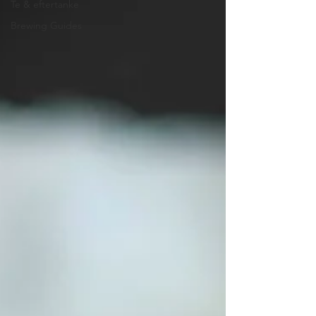
Te & eftertanke
Brewing Guides