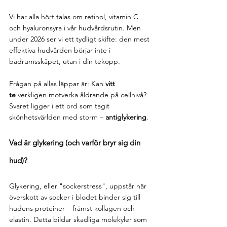
Vi har alla hört talas om retinol, vitamin C 
och hyaluronsyra i vår hudvårdsrutin. Men 
under 2026 ser vi ett tydligt skifte: den mest 
effektiva hudvården börjar inte i 
badrumsskåpet, utan i din tekopp.
Frågan på allas läppar är: Kan 
vitt 
te
 verkligen motverka åldrande på cellnivå? 
Svaret ligger i ett ord som tagit 
skönhetsvärlden med storm – 
antiglykering
.
Vad är glykering (och varför bryr sig din 
hud)?
Glykering, eller "sockerstress", uppstår när 
överskott av socker i blodet binder sig till 
hudens proteiner – främst kollagen och 
elastin. Detta bildar skadliga molekyler som 