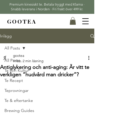
Premium kinesiskt te. Betala tryggt med Klarna ·
Snabb leverans i Norden · Fri frakt över 499 kr.
GOOTEA
Inlägg
All Posts
gootea
All Posts
9 feb.
2 min läsning
Antiglykering och anti-aging: Är vitt te
Te och Kultur
verkligen ”hudvård man dricker”?
Te Recept
Teprovningar
Te & eftertanke
Brewing Guides