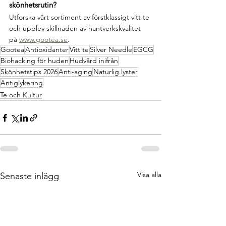
skönhetsrutin? 
Utforska vårt sortiment av förstklassigt vitt te 
och upplev skillnaden av hantverkskvalitet 
på 
www.gootea.se
.
Gootea
Antioxidanter
Vitt te
Silver Needle
EGCG
Biohacking för huden
Hudvård inifrån
Skönhetstips 2026
Anti-aging
Naturlig lyster
Antiglykering
Te och Kultur
Visa alla
Senaste inlägg