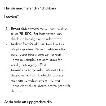
Hur du maximerar din ”drickbara 
hudvård”
Brygg rätt:
 Använd vatten som svalnat 
till ca 
75–80°C
. För hett vatten kan 
skada de känsliga antioxidanterna.
Kvalitet framför allt:
 Välj hela blad av 
högsta graden. Påste innehåller ofta 
bara rester (dust) som saknar den 
kemiska komplexitet som krävs för 
verklig anti-aging-effekt.
Konsistens är nyckeln:
 Gör det till en 
daglig vana. Inom biohacking pratar 
man om kumulativ effekt – ju mer 
konsekvent du är, desto bättre lyster får 
din hud.
Är du redo att uppgradera din 