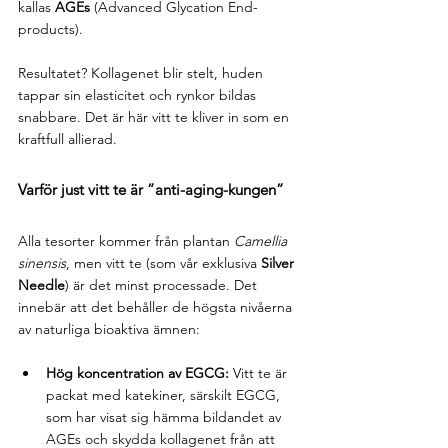
kallas 
AGEs
 (Advanced Glycation End-
products).
Resultatet? Kollagenet blir stelt, huden 
tappar sin elasticitet och rynkor bildas 
snabbare. Det är här vitt te kliver in som en 
kraftfull allierad.
Varför just vitt te är ”anti-aging-kungen”
Alla tesorter kommer från plantan 
Camellia 
sinensis
, men vitt te (som vår exklusiva 
Silver 
Needle
) är det minst processade. Det 
innebär att det behåller de högsta nivåerna 
av naturliga bioaktiva ämnen:
Hög koncentration av EGCG:
 Vitt te är 
packat med katekiner, särskilt EGCG, 
som har visat sig hämma bildandet av 
AGEs och skydda kollagenet från att 