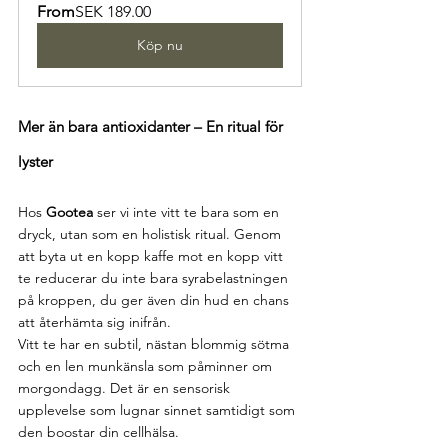
From
SEK 189.00
Köp nu
Mer än bara antioxidanter – En ritual för 
lyster
Hos 
Gootea
 ser vi inte vitt te bara som en 
dryck, utan som en holistisk ritual. Genom 
att byta ut en kopp kaffe mot en kopp vitt 
te reducerar du inte bara syrabelastningen 
på kroppen, du ger även din hud en chans 
att återhämta sig inifrån.
Vitt te har en subtil, nästan blommig sötma 
och en len munkänsla som påminner om 
morgondagg. Det är en sensorisk 
upplevelse som lugnar sinnet samtidigt som 
den boostar din cellhälsa.