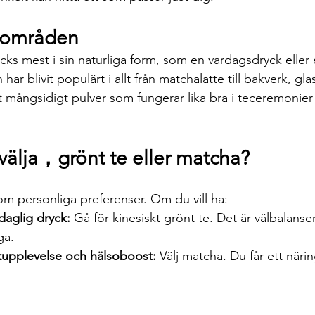
sområden
icks mest i sin naturliga form, som en vardagsdryck eller e
ar blivit populärt i allt från matchalatte till bakverk, gla
t mångsidigt pulver som fungerar lika bra i teceremonie
 välja，
grönt te eller matcha
?
m personliga preferenser. Om du vill ha:
 daglig dryck:
 Gå för kinesiskt grönt te. Det är välbalanse
ga.
kupplevelse och hälsoboost:
 Välj matcha. Du får ett när