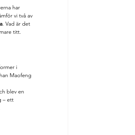
rerna har 
mför vi två av 
a
. Vad är det 
mare titt.
former i 
shan Maofeng 
ch blev en 
 – ett 
.