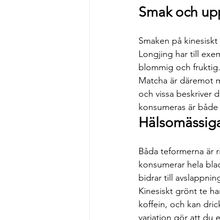
Smak och up
Smaken på kinesiskt g
Longjing har till ex
blommig och fruktig. 
Matcha är däremot me
och vissa beskriver 
konsumeras är både 
Hälsomässiga
Båda teformerna är r
konsumerar hela blad
bidrar till avslappnin
Kinesiskt grönt te ha
koffein, och kan dri
variation gör att du 