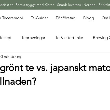
siskt te. Betala tryggt med Klarna · Snabb leverans i Norden · Fri frakt
sk Teceremoni
Te-Guider
För företag
Blogg
Om 
Recept
Teprovningar
Te & eftertanke
Brewing 
5
3 min läsning
 grönt te vs. japanskt mat
illnaden?