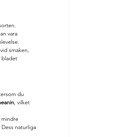
sorten. 
an vara 
plevelse.
 vid smaken, 
 bladet 
ftersom du 
heanin
, vilket 
r mindre 
 Dess naturliga 