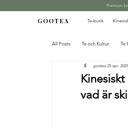
Premium kine
GOOTEA
Te-butik
Kinesi
All Posts
Te och Kultur
Te 
gootea
25 apr. 202
Kinesiskt
vad är sk