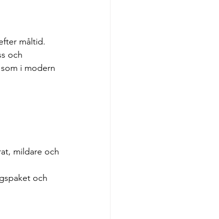
fter måltid. 
ss och 
r som i modern 
rat, mildare och 
ingspaket och 