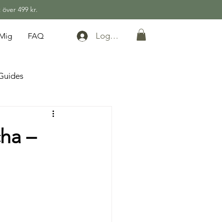
 över 499 kr.
Logga in
Mig
FAQ
Guides
cha –