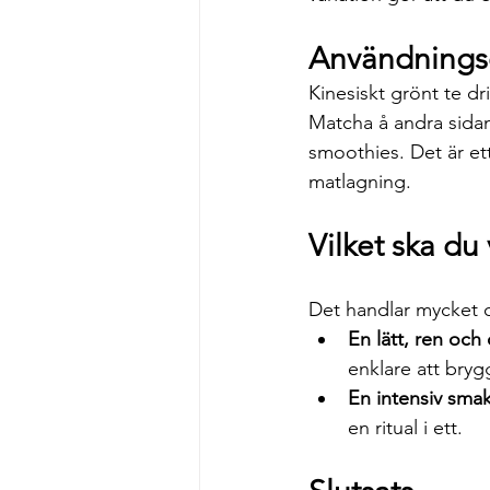
Användning
Kinesiskt grönt te dr
Matcha å andra sidan h
smoothies. Det är et
matlagning.
Vilket ska du
Det handlar mycket o
En lätt, ren och
enklare att bryg
En intensiv sma
en ritual i ett.