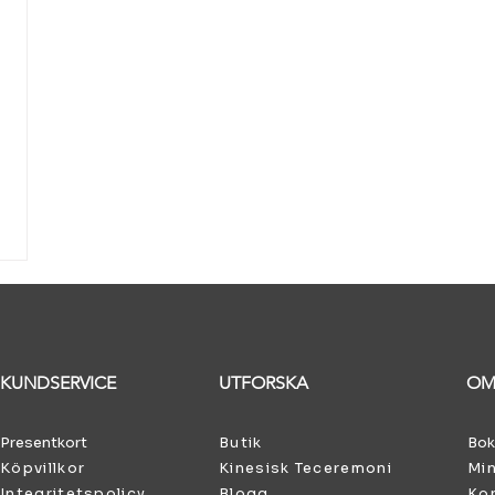
KUNDSERVICE
UTFORSKA
OM
Presentkort
Butik
Bok
Köpvillkor
Kinesisk Teceremoni
Min
Integritetspolicy
Blogg
Kon