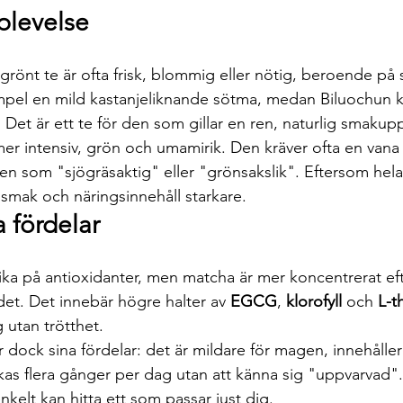
plevelse
rönt te är ofta frisk, blommig eller nötig, beroende på 
empel en mild kastanjeliknande sötma, medan Biluochun k
Det är ett te för den som gillar en ren, naturlig smakup
r intensiv, grön och umamirik. Den kräver ofta en vana
den som "sjögräsaktig" eller "grönsakslik". Eftersom hela
smak och näringsinnehåll starkare.
 fördelar
ika på antioxidanter, men matcha är mer koncentrerat e
et. Det innebär högre halter av 
EGCG
, 
klorofyll
 och 
L-t
g utan trötthet.
r dock sina fördelar: det är mildare för magen, innehålle
ckas flera gånger per dag utan att känna sig "uppvarvad".
enkelt kan hitta ett som passar just dig.