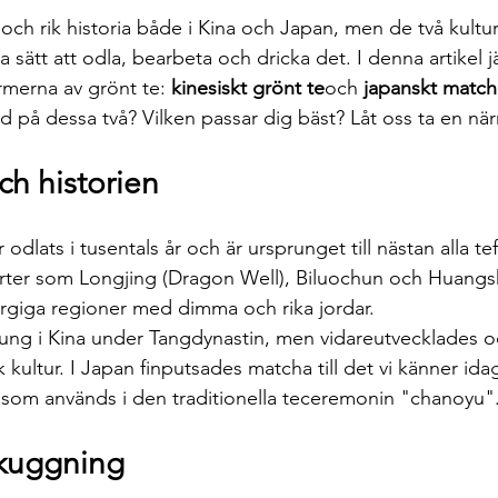
och rik historia både i Kina och Japan, men de två kultu
a sätt att odla, bearbeta och dricka det. I denna artikel jä
merna av grönt te: 
kinesiskt grönt te
och 
japanskt match
ad på dessa två? Vilken passar dig bäst? Låt oss ta en när
ch historien
 odlats i tusentals år och är ursprunget till nästan alla te
rter som Longjing (Dragon Well), Biluochun och Huang
bergiga regioner med dimma och rika jordar.
rung i Kina under Tangdynastin, men vidareutvecklades o
 kultur. I Japan finputsades matcha till det vi känner idag
e som används i den traditionella teceremonin "chanoyu"
skuggning