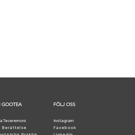
 GOOTEA
FÖLJ OSS
a Teceremoni
Instagram
 Berättelse
Facebook
stnärlig Praktik
LinkedIn