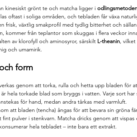
an kinesiskt grönt te och matcha ligger i 
odlingsmetode
las oftast i soliga områden, och tebladen får växa naturli
n frisk, växtlig smakprofil med tydlig bitterhet och säll
n, kommer från teplantor som skuggas i flera veckor inn
en av klorofyll och aminosyror, särskilt 
L-theanin
, vilke
mig och umamirik.
och form
llverkas genom att torka, rulla och hetta upp bladen för a
 är hela torkade blad som bryggs i vatten. Varje sort har
nstekas för hand, medan andra tårkas med varmluft.
om att bladen (tencha) ångas för att bevara sin gröna fä
t fint pulver i stenkvarn. Matcha dricks genom att vispas d
 konsumerar hela tebladet – inte bara ett extrakt.