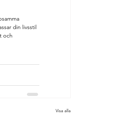
lsosamma 
sar din livsstil 
t och 
Visa alla