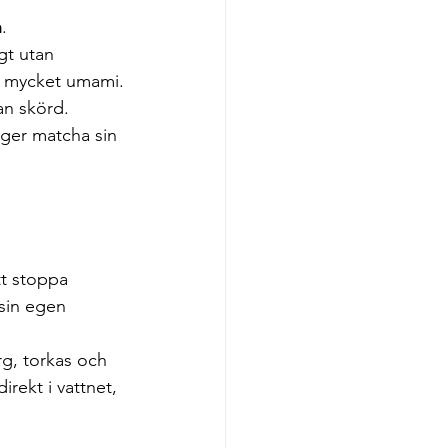
n
.
gt utan 
an mycket umami.
an skörd. 
t ger matcha sin 
tt stoppa 
 sin egen 
rg, torkas och 
irekt i vattnet, 