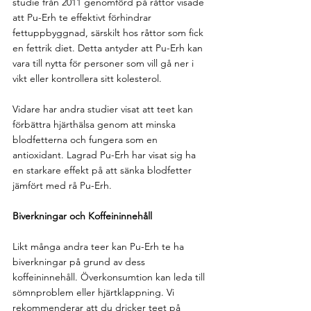
studie från 2011 genomförd på råttor visade 
att Pu-Erh te effektivt förhindrar 
fettuppbyggnad, särskilt hos råttor som fick 
en fettrik diet. Detta antyder att Pu-Erh kan 
vara till nytta för personer som vill gå ner i 
vikt eller kontrollera sitt kolesterol.
Vidare har andra studier visat att teet kan 
förbättra hjärthälsa genom att minska 
blodfetterna och fungera som en 
antioxidant. Lagrad Pu-Erh har visat sig ha 
en starkare effekt på att sänka blodfetter 
jämfört med rå Pu-Erh.
Biverkningar och Koffeininnehåll
Likt många andra teer kan Pu-Erh te ha 
biverkningar på grund av dess 
koffeininnehåll. Överkonsumtion kan leda till 
sömnproblem eller hjärtklappning. Vi 
rekommenderar att du dricker teet på 