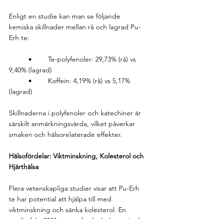
Enligt en studie kan man se följande 
kemiska skillnader mellan rå och lagrad Pu-
Erh te:
	•	Te-polyfenoler: 29,73% (rå) vs 
9,40% (lagrad)
	•	Koffein: 4,19% (rå) vs 5,17% 
(lagrad)
Skillnaderna i polyfenoler och katechiner är 
särskilt anmärkningsvärda, vilket påverkar 
smaken och hälsorelaterade effekter.
Hälsofördelar: Viktminskning, Kolesterol och 
Hjärthälsa
Flera vetenskapliga studier visar att Pu-Erh 
te har potential att hjälpa till med 
viktminskning och sänka kolesterol. En 