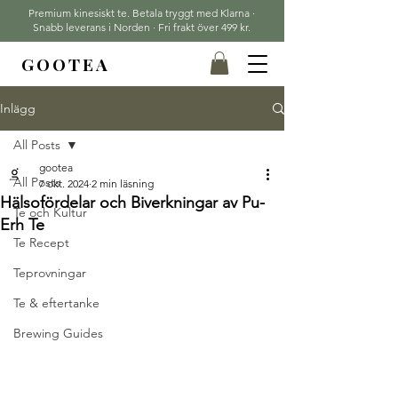
Premium kinesiskt te. Betala tryggt med Klarna ·
Snabb leverans i Norden · Fri frakt över 499 kr.
GOOTEA
Inlägg
All Posts
gootea
All Posts
7 okt. 2024
2 min läsning
Hälsofördelar och Biverkningar av Pu-
Te och Kultur
Erh Te
Te Recept
Teprovningar
Te & eftertanke
Brewing Guides