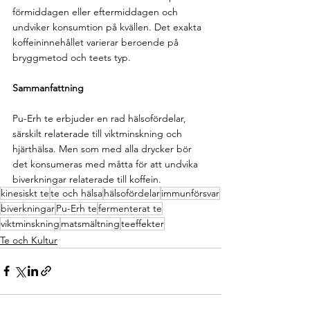
förmiddagen eller eftermiddagen och 
undviker konsumtion på kvällen. Det exakta 
koffeininnehållet varierar beroende på 
bryggmetod och teets typ.
Sammanfattning
Pu-Erh te erbjuder en rad hälsofördelar, 
särskilt relaterade till viktminskning och 
hjärthälsa. Men som med alla drycker bör 
det konsumeras med måtta för att undvika 
biverkningar relaterade till koffein.
kinesiskt te
te och hälsa
hälsofördelar
immunförsvar
biverkningar
Pu-Erh te
fermenterat te
viktminskning
matsmältning
teeffekter
Te och Kultur