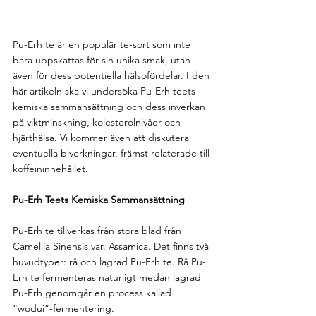
Pu-Erh te är en populär te-sort som inte 
bara uppskattas för sin unika smak, utan 
även för dess potentiella hälsofördelar. I den 
här artikeln ska vi undersöka Pu-Erh teets 
kemiska sammansättning och dess inverkan 
på viktminskning, kolesterolnivåer och 
hjärthälsa. Vi kommer även att diskutera 
eventuella biverkningar, främst relaterade till 
koffeininnehållet.
Pu-Erh Teets Kemiska Sammansättning
Pu-Erh te tillverkas från stora blad från 
Camellia Sinensis var. Assamica. Det finns två 
huvudtyper: rå och lagrad Pu-Erh te. Rå Pu-
Erh te fermenteras naturligt medan lagrad 
Pu-Erh genomgår en process kallad 
“wodui”-fermentering.