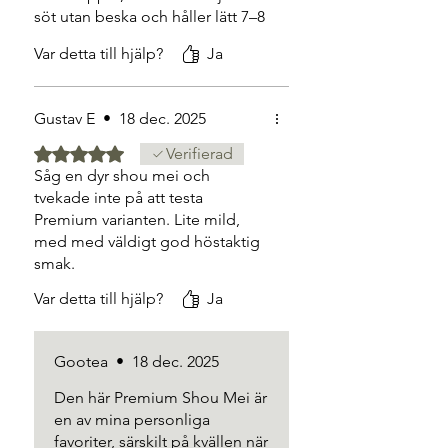
söt utan beska och håller lätt 7–8
bryggningar. Perfekt som
Var detta till hjälp?
Ja
kvällste.
Gustav E
•
18 dec. 2025
Betygsatt till 5 av 5 stjärnor.
Verifierad
Såg en dyr shou mei och
tvekade inte på att testa
Premium varianten. Lite mild,
med med väldigt god höstaktig
smak.
Var detta till hjälp?
Ja
Gootea
•
18 dec. 2025
Den här Premium Shou Mei är
en av mina personliga
favoriter, särskilt på kvällen när