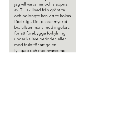
jag vill varva ner och slappna
av. Till skillnad från grönt te
och oolongte kan vitt te kokas
försiktigt. Det passar mycket
bra tillsammans med ingefära
för att förebygga förkylning
under kallare perioder, eller
med frukt för att ge en
fylligare och mer nyanserad
smakupplevelse.
Lotta
•
19 nov. 2024
Betygsatt till 5 av 5 stjärnor.
Mitt första lagrade vitt te och jag
tycker att den är helt fantastisk.
Stor sötma och en hel del
dragning åt ...