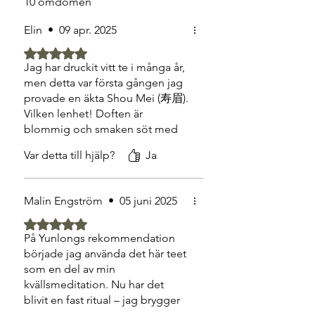
10 omdömen
theanin. Tillsammans med dess milda
uttryck gör det teet särskilt fint för
Elin
•
09 apr. 2025
stilla kvällar, läsning eller
återhämtning.
Betygsatt till 5 av 5 stjärnor.
Ett te för vardagsritual och långsam
Jag har druckit vitt te i många år,
tid: Aged Shou Mei har en särskild
men detta var första gången jag
förmåga att kännas okomplicerat
provade en äkta Shou Mei (寿眉).
men djupt. Den mjuka värmen och
Vilken lenhet! Doften är
den mogna smaken gör det till ett te
blommig och smaken söt med
att återvända till – inte för dramatik,
en fin lätthet som ändå har djup.
utan för ro.
Var detta till hjälp?
Ja
Jag dricker den gärna på
OBS: Te bör avnjutas som en del av en
förmiddagen, ibland även
balanserad livsstil. Våra beskrivningar
kallbryggd. Känns som att
baseras på traditionell tekultur och är
Malin Engström
•
05 juni 2025
kroppen tackar mig varje gång.
inte avsedda som medicinsk rådgivning.
Betygsatt till 5 av 5 stjärnor.
På Yunlongs rekommendation
började jag använda det här teet
som en del av min
kvällsmeditation. Nu har det
blivit en fast ritual – jag brygger