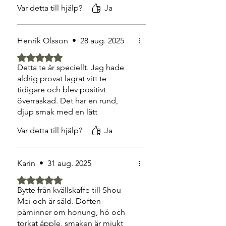
en kopp varje kväll innan
Var detta till hjälp?
Ja
läggdags. Den milda
plommondoften och den varma,
runda smaken hjälper mig att
Henrik Olsson
•
28 aug. 2025
slappna av på djupet.
Betygsatt till 5 av 5 stjärnor.
Detta te är speciellt. Jag hade
aldrig provat lagrat vitt te
tidigare och blev positivt
överraskad. Det har en rund,
djup smak med en lätt
fruktighet. Jag har märkt att
Var detta till hjälp?
Ja
magen känns lugnare när jag
dricker det efter middagen.
Karin
•
31 aug. 2025
Betygsatt till 5 av 5 stjärnor.
Bytte från kvällskaffe till Shou
Mei och är såld. Doften
påminner om honung, hö och
torkat äpple, smaken är mjukt