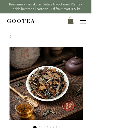
Premium kinesiskt te. Betala tryggt med Klarna ·
Snabb leverans i Norden · Fri frakt över 499 kr.
GOOTEA