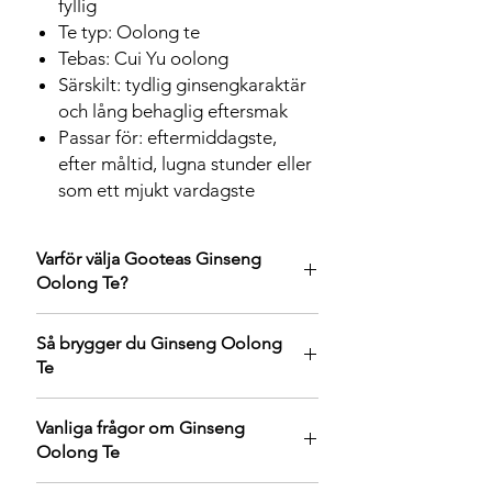
fyllig
Te typ: Oolong te
Tebas: Cui Yu oolong
Särskilt: tydlig ginsengkaraktär
och lång behaglig eftersmak
Passar för: eftermiddagste,
efter måltid, lugna stunder eller
som ett mjukt vardagste
Varför välja Gooteas Ginseng
Oolong Te?
Ginseng Oolong är ett te med en
Så brygger du Ginseng Oolong
mycket igenkännbar karaktär. Det
Te
kombinerar oolongteets mjuka
blommighet med ginsengens naturligt
För bästa resultat rekommenderar vi
söta, örtiga och runda smak. För många
Vanliga frågor om Ginseng
gongfu-bryggning eller bryggning i liten
tedrickare är det just den långa,
Oolong Te
tekanna.
behagliga eftersmaken som gör detta te
Te mängd: 4–5 g per 150 ml vatten
så uppskattat.