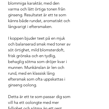
blommiga karaktär, med den
varma och lätt örtiga tonen från
ginseng. Resultatet är ett te som
känns både rundat, aromatiskt och
långvarigt i eftersmaken.
I koppen bjuder teet på en mjuk
och balanserad smak med toner av
söt örtighet, mild blomsterdoft,
frisk grönska och en tydlig,
behaglig sötma som dröjer kvar i
munnen. Munkänslan är len och
rund, med en klassisk lång
eftersmak som ofta uppskattas i
ginseng oolong.
Detta är ett te som passar dig som
vill ha ett oolongte med mer
fyllighet och sötma än ett rent