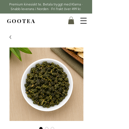
Premium kinesiskt te. Betala tryggt med Klarna ·
Snabb leverans i Norden · Fri frakt över 499 kr.
GOOTEA