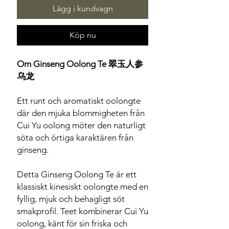
Lägg i kundvagn
Köp nu
Om Ginseng Oolong Te 翠玉人参
乌龙
Ett runt och aromatiskt oolongte
där den mjuka blommigheten från
Cui Yu oolong möter den naturligt
söta och örtiga karaktären från
ginseng.
Detta Ginseng Oolong Te är ett
klassiskt kinesiskt oolongte med en
fyllig, mjuk och behagligt söt
smakprofil. Teet kombinerar Cui Yu
oolong, känt för sin friska och