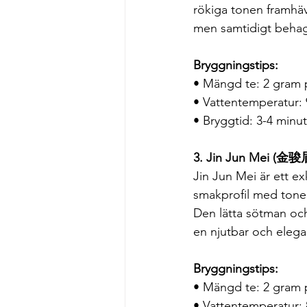
rökiga tonen framhäv
men samtidigt behag
Bryggningstips:
• Mängd te: 2 gram
• Vattentemperatur:
• Bryggtid: 3-4 minu
3. Jin Jun Mei (金骏
Jin Jun Mei är ett e
smakprofil med toner 
Den lätta sötman och
en njutbar och elega
Bryggningstips:
• Mängd te: 2 gram
• Vattentemperatur: