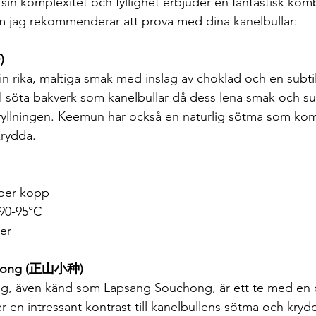
sin komplexitet och fyllighet erbjuder en fantastisk komb
om jag rekommenderar att prova med dina kanelbullar:
)
in rika, maltiga smak med inslag av choklad och en subtil
ill söta bakverk som kanelbullar då dess lena smak och sub
fyllningen. Keemun har också en naturlig sötma som kom
rydda.
 per kopp
 90-95°C
ter
ozhong (正山小种)
, även känd som Lapsang Souchong, är ett te med en d
r en intressant kontrast till kanelbullens sötma och kryd