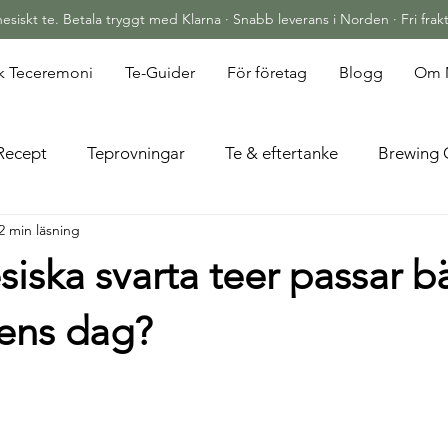
siskt te. Betala tryggt med Klarna · Snabb leverans i Norden · Fri frakt
sk Teceremoni
Te-Guider
För företag
Blogg
Om 
Recept
Teprovningar
Te & eftertanke
Brewing 
2 min läsning
siska svarta teer passar bäs
lens dag?