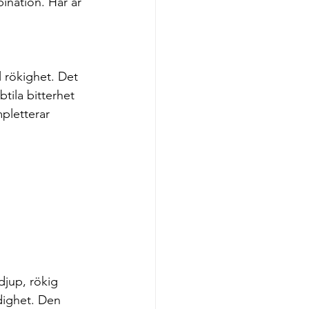
ination. Här är 
 rökighet. Det 
tila bitterhet 
pletterar 
jup, rökig 
dighet. Den 