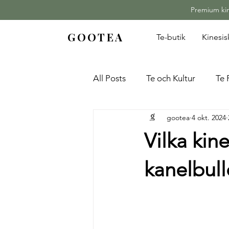
Premium kine
GOOTEA
Te-butik
Kinesi
All Posts
Te och Kultur
Te 
gootea
4 okt. 2024
Vilka kine
kanelbul