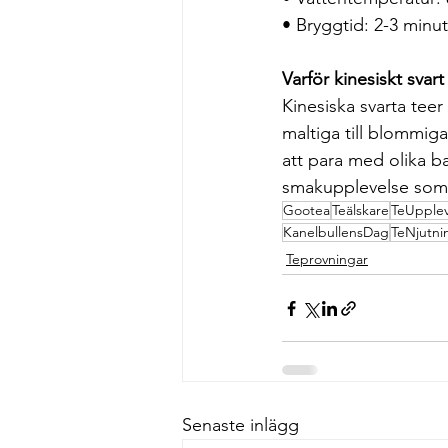
• Bryggtid: 2-3 minu
Varför kinesiskt svart
Kinesiska svarta tee
maltiga till blommig
att para med olika b
smakupplevelse som l
Gootea
Teälskare
TeUpplev
KanelbullensDag
TeNjutni
Teprovningar
Senaste inlägg