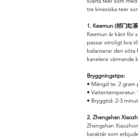
svarta teer som med 
tre kinesiska teer s
1. Keemun (祁门红茶
Keemun är känt för s
passar otroligt bra t
balanserar den söta 
kanelens värmande k
Bryggningstips:
• Mängd te: 2 gram
• Vattentemperatur:
• Bryggtid: 2-3 minu
2. Zhengshan Xia
Zhengshan Xiaozhong
karaktär som erbjude