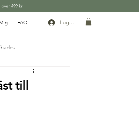
 över 499 kr.
Logga in
Mig
FAQ
Guides
t till