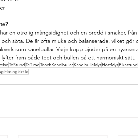
ter
 te?
r har en otrolig mångsidighet och en bredd i smaker, från
a och söta. De är ofta mjuka och balanserade, vilket gör
akverk som kanelbullar. Varje kopp bjuder på en nyansera
yfter fram både teet och bullen på ett harmoniskt sätt.
else
TeStund
TeTime
TeochKanelbullar
KanelbulleMys
HöstMys
Fikastund
ng
EkologisktTe