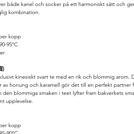
er både kanel och socker på ett harmoniskt sätt och ger 
lig kombination.
 per kopp
 90-95°C
ter
眉)
xklusivt kinesiskt svart te med en rik och blommig arom.
av honung och karamell gör det till en perfekt partner fö
 den blommiga smaken i teet lyfter fram bakverkets sma
nt upplevelse.
 per kopp
 85-90°C