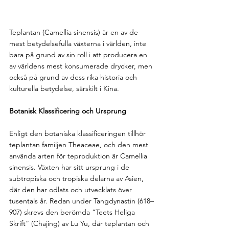
Teplantan (Camellia sinensis) är en av de 
mest betydelsefulla växterna i världen, inte 
bara på grund av sin roll i att producera en 
av världens mest konsumerade drycker, men 
också på grund av dess rika historia och 
kulturella betydelse, särskilt i Kina.
Botanisk Klassificering och Ursprung
Enligt den botaniska klassificeringen tillhör 
teplantan familjen Theaceae, och den mest 
använda arten för teproduktion är Camellia 
sinensis. Växten har sitt ursprung i de 
subtropiska och tropiska delarna av Asien, 
där den har odlats och utvecklats över 
tusentals år. Redan under Tangdynastin (618–
907) skrevs den berömda “Teets Heliga 
Skrift” (Chajing) av Lu Yu, där teplantan och 