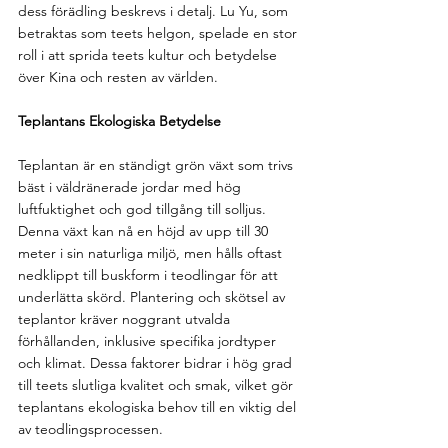
dess förädling beskrevs i detalj. Lu Yu, som 
betraktas som teets helgon, spelade en stor 
roll i att sprida teets kultur och betydelse 
över Kina och resten av världen.
Teplantans Ekologiska Betydelse
Teplantan är en ständigt grön växt som trivs 
bäst i väldränerade jordar med hög 
luftfuktighet och god tillgång till solljus. 
Denna växt kan nå en höjd av upp till 30 
meter i sin naturliga miljö, men hålls oftast 
nedklippt till buskform i teodlingar för att 
underlätta skörd. Plantering och skötsel av 
teplantor kräver noggrant utvalda 
förhållanden, inklusive specifika jordtyper 
och klimat. Dessa faktorer bidrar i hög grad 
till teets slutliga kvalitet och smak, vilket gör 
teplantans ekologiska behov till en viktig del 
av teodlingsprocessen.