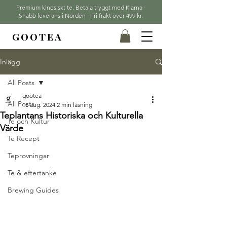
Premium kinesiskt te. Betala tryggt med Klarna ·
Snabb leverans i Norden · Fri frakt över 499 kr.
GOOTEA
Inlägg
All Posts
gootea
All Posts
15 aug. 2024
2 min läsning
Teplantans Historiska och Kulturella
Te och Kultur
Värde
Te Recept
Teprovningar
Te & eftertanke
Brewing Guides