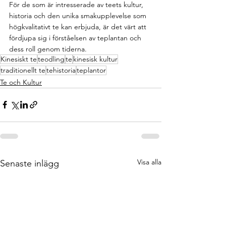
För de som är intresserade av teets kultur, 
historia och den unika smakupplevelse som 
högkvalitativt te kan erbjuda, är det värt att 
fördjupa sig i förståelsen av teplantan och 
dess roll genom tiderna.
Kinesiskt te
teodling
te
kinesisk kultur
traditionellt te
tehistoria
teplantor
Te och Kultur
Visa alla
Senaste inlägg