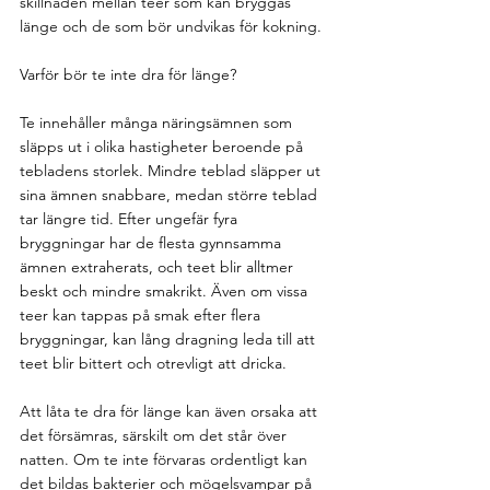
skillnaden mellan teer som kan bryggas 
länge och de som bör undvikas för kokning.
Varför bör te inte dra för länge?
Te innehåller många näringsämnen som 
släpps ut i olika hastigheter beroende på 
tebladens storlek. Mindre teblad släpper ut 
sina ämnen snabbare, medan större teblad 
tar längre tid. Efter ungefär fyra 
bryggningar har de flesta gynnsamma 
ämnen extraherats, och teet blir alltmer 
beskt och mindre smakrikt. Även om vissa 
teer kan tappas på smak efter flera 
bryggningar, kan lång dragning leda till att 
teet blir bittert och otrevligt att dricka.
Att låta te dra för länge kan även orsaka att 
det försämras, särskilt om det står över 
natten. Om te inte förvaras ordentligt kan 
det bildas bakterier och mögelsvampar på 