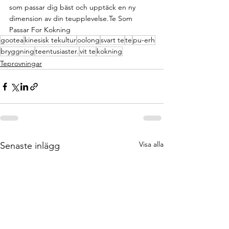
som passar dig bäst och upptäck en ny 
dimension av din teupplevelse.Te Som 
Passar For Kokning
gootea
kinesisk tekultur
oolong
svart te
te
pu-erh
bryggning
teentusiaster.
vit te
kokning
Teprovningar
Visa alla
Senaste inlägg