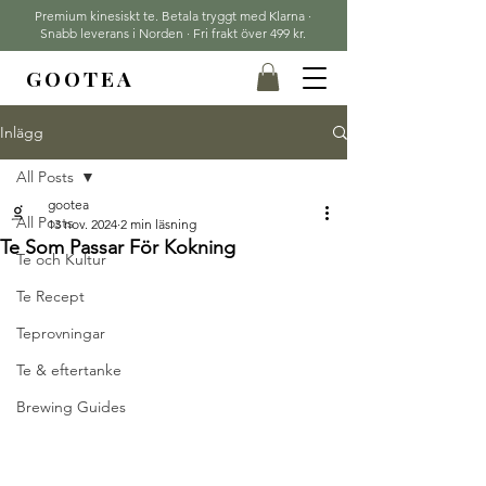
Premium kinesiskt te. Betala tryggt med Klarna ·
Snabb leverans i Norden · Fri frakt över 499 kr.
GOOTEA
Inlägg
All Posts
gootea
All Posts
13 nov. 2024
2 min läsning
Te Som Passar För Kokning
Te och Kultur
Te Recept
Teprovningar
Te & eftertanke
Brewing Guides