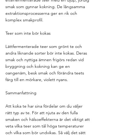
efterfermenterade teer med en djup, jordig 
smak som gynnar kokning. De långsamma 
extraktionsprocesserna ger en rik och 
komplex smakprofil.
Teer som inte bör kokas
Lättfermenterade teer som grönt te och 
andra liknande sorter bör inte kokas. Deras 
smak och nyttiga ämnen frigörs redan vid 
bryggning och kokning kan ge en 
oangenäm, besk smak och förändra teets 
färg till en mörkare, violett nyans.
Sammanfattning
Att koka te har sina fördelar om du väljer 
rätt typ av te. För att njuta av den fulla 
smaken och hälsoeffekterna är det viktigt att 
veta vilka teer som tål höga temperaturer 
och vilka som bör undvikas. Så välj det sätt 