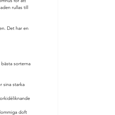
omhus för att 
en rullas till 
en. Det har en 
 bästa sorterna 
 sina starka 
 orkidéliknande 
blommiga doft 