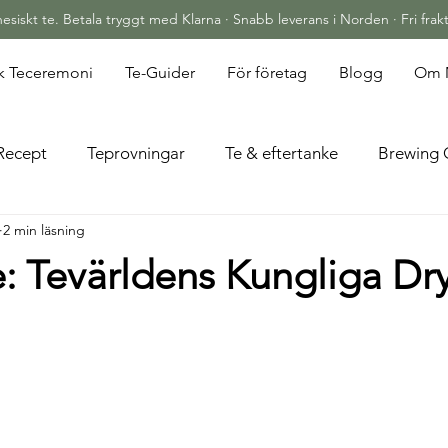
siskt te. Betala tryggt med Klarna · Snabb leverans i Norden · Fri frakt
sk Teceremoni
Te-Guider
För företag
Blogg
Om 
Recept
Teprovningar
Te & eftertanke
Brewing 
2 min läsning
: Tevärldens Kungliga Dr