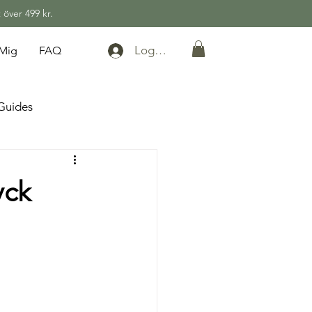
 över 499 kr.
Logga in
Mig
FAQ
Guides
yck