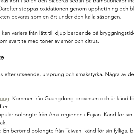
rkas kort i solen och placeras sedan på bambubrickor in
 Därefter stoppas oxidationen genom upphettning och blad
kten bevaras som en ört under den kalla säsongen.
an variera från lätt till djup beroende på bryggningstid
m svart te med toner av smör och citrus.
te
as efter utseende, ursprung och smakstyrka. Några av de
Cong
: Kommer från Guangdong-provinsen och är känd för
ter.
opulär oolongte från Anxi-regionen i Fujian. Känd för sin
ak.
: En berömd oolongte från Taiwan, känd för sin fylliga, 