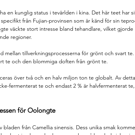
 en kunglig status i tevärlden i kina. Det här teet har si
specifikt från Fujian-provinsen som är känd för sin tepro
te väckte stort intresse bland tehandlare, vilket gjorde
ande regioner.
d mellan tillverkningsprocesserna för grönt och svart te
art te och den blommiga doften från grönt te.
uceras över två och en halv miljon ton te globalt. Av detta 
cke-fermenterat te och endast 2 % är halvfermenterat te, 
 
cessen för Oolongte
av bladen från Camellia sinensis. Dess unika smak kommer