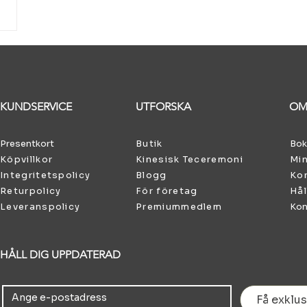
KUNDSERVICE
UTFORSKA
OM
Presentkort
Butik
Bok
Köpvillkor
Kinesisk Teceremoni
Min
Integritetspolicy
Blogg
Kon
Returpolicy
För företag
Hål
Leveranspolicy
Premiummedlem
Kon
HÅLL DIG UPPDATERAD
Få exklus