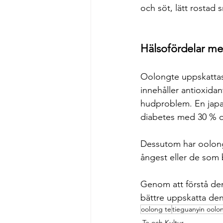
och söt, lätt rostad 
Hälsofördelar m
Oolongte uppskattas 
innehåller antioxida
hudproblem. En japan
diabetes med 30 % o
Dessutom har oolong
ångest eller de som 
Genom att förstå den
bättre uppskatta den
oolong te
tieguanyin oolo
Te och Kultur