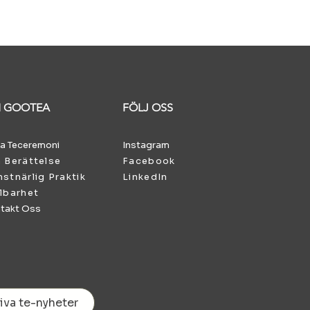
 GOOTEA
FÖLJ OSS
a Teceremoni
Instagram
 Berättelse
Facebook
stnärlig Praktik
LinkedIn
lbarhet
takt Oss
iva te-nyheter