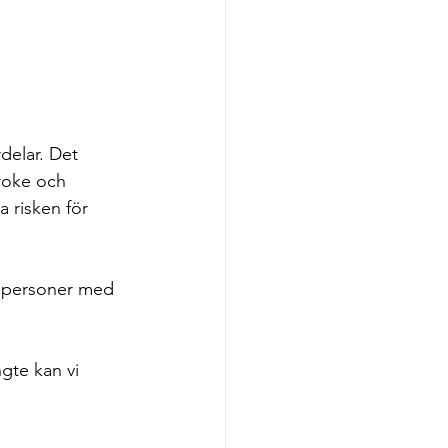
delar. Det 
roke och 
 risken för 
r personer med 
gte kan vi 