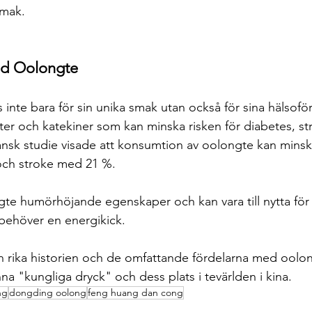
smak.
ed Oolongte
inte bara för sin unika smak utan också för sina hälsoför
nter och katekiner som kan minska risken för diabetes, st
sk studie visade att konsumtion av oolongte kan minska
ch stroke med 21 %.
te humörhöjande egenskaper och kan vara till nytta fö
behöver en energikick.
 rika historien och de omfattande fördelarna med oolon
na "kungliga dryck" och dess plats i tevärlden i kina.
ng
dongding oolong
feng huang dan cong