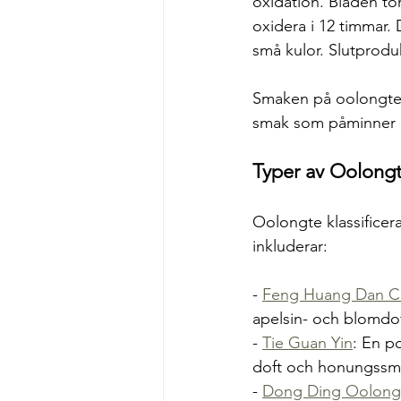
oxidation. Bladen to
oxidera i 12 timmar.
små kulor. Slutprodu
Smaken på oolongte k
smak som påminner o
Typer av Oolong
Oolongte klassificer
inkluderar:
- 
Feng Huang Dan 
apelsin- och blomdof
- 
Tie Guan Yin
: En p
doft och honungssm
- 
Dong Ding Oolong