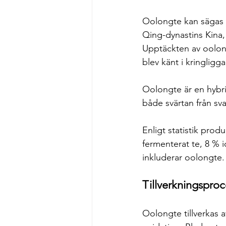
Oolongte kan sägas ha
Qing-dynastins Kina, 
Upptäckten av oolong
blev känt i kringligg
Oolongte är en hybri
både svärtan från sv
Enligt statistik prod
fermenterat te, 8 % i
inkluderar oolongte.
Tillverkningspro
Oolongte tillverkas 