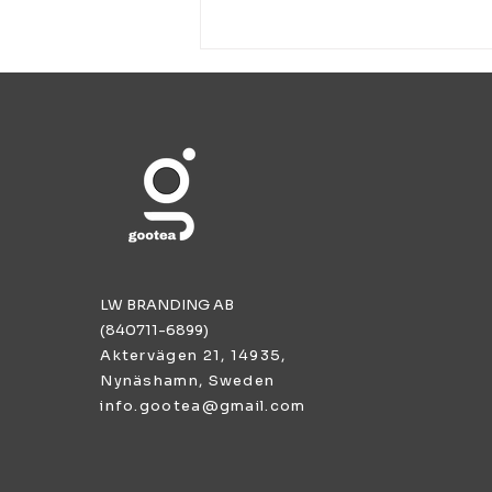
Perfekt afternoon tea
LW BRANDING AB
(840711-6899)
Aktervägen 21, 14935,
Nynäshamn, Sweden
info.gootea@gmail.com